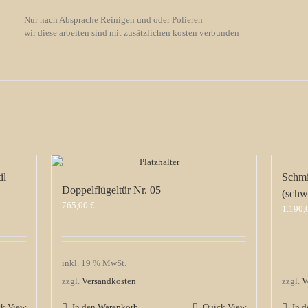
Nur nach Absprache Reinigen und oder Polieren
wir diese arbeiten sind mit zusätzlichen kosten verbunden
il
Schmi
Doppelflügeltür Nr. 05
(schw
765,00
€
1.190
inkl. 19 % MwSt.
zzgl.
Versandkosten
zzgl.
V
ck View
In den Warenkorb
Quick View
In 