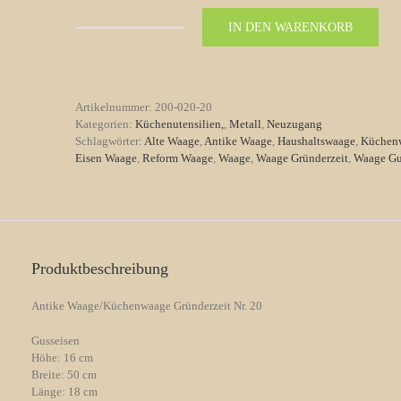
IN DEN WARENKORB
Antike
Waage/Küchenwaage
Gründerzeit
Nr.
20
Artikelnummer:
200-020-20
Menge
Kategorien:
Küchenutensilien,
,
Metall
,
Neuzugang
Schlagwörter:
Alte Waage
,
Antike Waage
,
Haushaltswaage
,
Küchen
Eisen Waage
,
Reform Waage
,
Waage
,
Waage Gründerzeit
,
Waage Gu
Produktbeschreibung
Antike Waage/Küchenwaage Gründerzeit Nr. 20
Gusseisen
Höhe: 16 cm
Breite: 50 cm
Länge: 18 cm