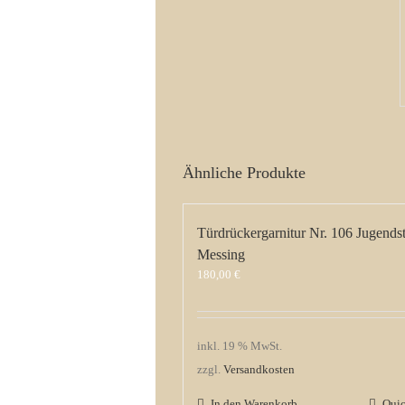
Ähnliche Produkte
Türdrückergarnitur Nr. 106 Jugendst
Messing
180,00
€
inkl. 19 % MwSt.
zzgl.
Versandkosten
In den Warenkorb
Qui