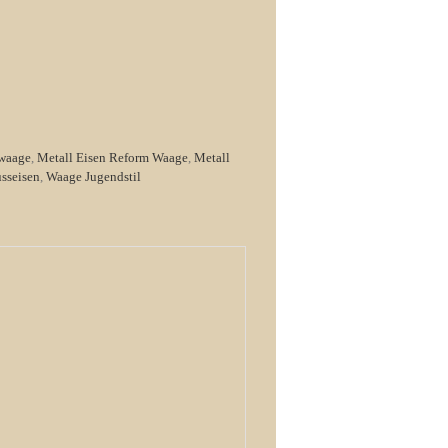
waage
,
Metall Eisen Reform Waage
,
Metall
sseisen
,
Waage Jugendstil