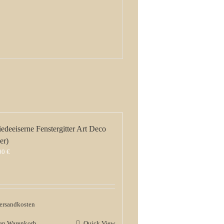
edeeiserne Fenstergitter Art Deco
er)
,00
€
ersandkosten
den Warenkorb
Quick View