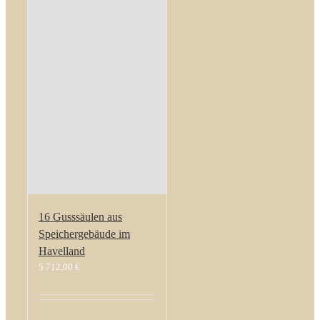
16 Gusssäulen aus
Speichergebäude im
Havelland
5.712,00
€