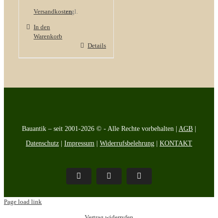
Versandkosten
zzgl.
In den
Warenkorb
Details
Bauantik – seit 2001-2026 © - Alle Rechte vorbehalten |
AGB
|
Datenschutz
|
Impressum
|
Widerrufsbelehrung
|
KONTAKT
Pinterest
Facebook
Instagram
Page load link
Vertrag widerrufen