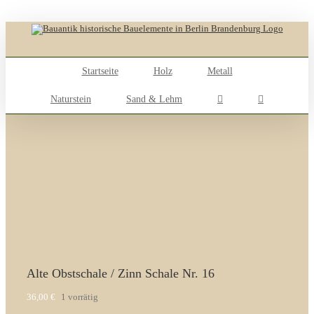
Skip
to
content
Startseite
Holz
Metall
Naturstein
Sand & Lehm
Alte Obstschale / Zinn Schale Nr. 16
36,00
€
1 vorrätig