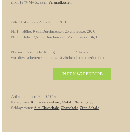
inkl. 19 % MwSt.
zzgl.
Versandkosten
Alte Obstschale / Zinn Schale Nr. 16
Nr. 1 – Höhe: 9 cm, Durchmesser: 25 cm, kostet 29,-€
Nr. 2 – Höhe: 2,5 cm, Durchmesser: 26 cm, kostet 36,-€
Nur nach Absprache Reinigen und oder Polieren
wir diese arbeiten sind mit zusätzlichen kosten verbunden.
IN DEN WARENKORB
Alte
Obstschale
/
Zinn
Artikelnummer:
200-020-16
Schale
Kategorien:
Küchenutensilien,
,
Metall
,
Neuzugang
Nr.
Schlagwörter:
Alte Obstschale
,
Obstschale
,
Zinn Schale
16
Menge