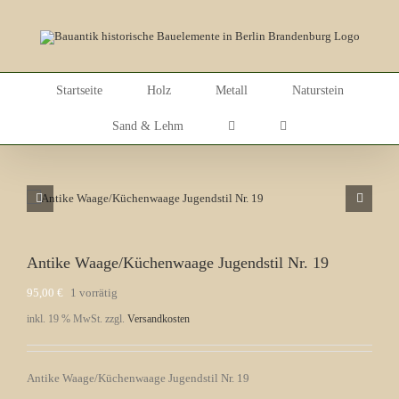
Skip
to
content
Startseite
Holz
Metall
Naturstein
Sand & Lehm
Antike Waage/Küchenwaage Jugendstil Nr. 19
95,00
€
1 vorrätig
inkl. 19 % MwSt.
zzgl.
Versandkosten
Antike Waage/Küchenwaage Jugendstil Nr. 19