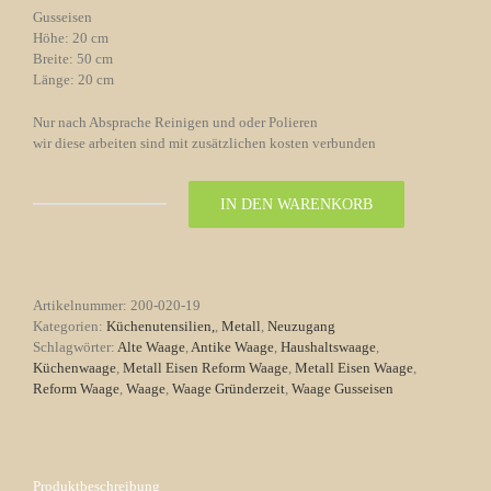
Gusseisen
Höhe: 20 cm
Breite: 50 cm
Länge: 20 cm
Nur nach Absprache Reinigen und oder Polieren
wir diese arbeiten sind mit zusätzlichen kosten verbunden
IN DEN WARENKORB
Antike
Waage/Küchenwaage
Jugendstil
Nr.
19
Artikelnummer:
200-020-19
Menge
Kategorien:
Küchenutensilien,
,
Metall
,
Neuzugang
Schlagwörter:
Alte Waage
,
Antike Waage
,
Haushaltswaage
,
Küchenwaage
,
Metall Eisen Reform Waage
,
Metall Eisen Waage
,
Reform Waage
,
Waage
,
Waage Gründerzeit
,
Waage Gusseisen
Produktbeschreibung