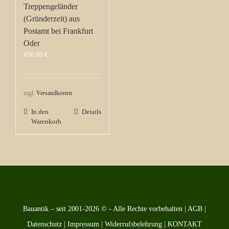
Treppengeländer
(Gründerzeit) aus
Postamt bei Frankfurt
Oder
450,00
€
zzgl.
Versandkosten
In den
Details
Warenkorb
Bauantik – seit 2001-2026 © - Alle Rechte vorbehalten |
AGB
|
Datenschutz
|
Impressum
|
Widerrufsbelehrung
|
KONTAKT