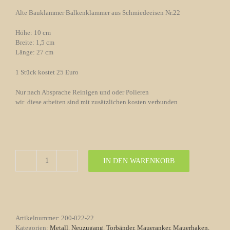
Alte Bauklammer Balkenklammer aus Schmiedeeisen Nr.22
Höhe: 10 cm
Breite: 1,5 cm
Länge: 27 cm
1 Stück kostet 25 Euro
Nur nach Absprache Reinigen und oder Polieren
wir diese arbeiten sind mit zusätzlichen kosten verbunden
IN DEN WARENKORB
Alte
Bauklammer
Balkenklammer
aus
Schmiedeeisen
Nr.22
Artikelnummer:
200-022-22
Menge
Kategorien:
Metall
,
Neuzugang
,
Torbänder, Maueranker, Mauerhaken,