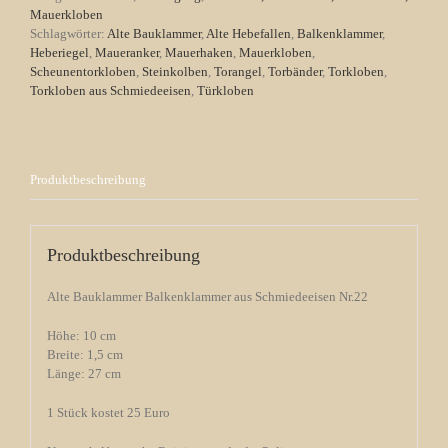
Mauerkloben
Schlagwörter:
Alte Bauklammer
,
Alte Hebefallen
,
Balkenklammer
,
Heberiegel
,
Maueranker
,
Mauerhaken
,
Mauerkloben
,
Scheunentorkloben
,
Steinkolben
,
Torangel
,
Torbänder
,
Torkloben
,
Torkloben aus Schmiedeeisen
,
Türkloben
Produktbeschreibung
Produktbeschreibung
Alte Bauklammer Balkenklammer aus Schmiedeeisen Nr.22
Höhe: 10 cm
Breite: 1,5 cm
Länge: 27 cm
1 Stück kostet 25 Euro