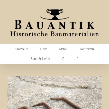
Skip
to
content
Startseite
Holz
Metall
Naturstein
Sand & Lehm