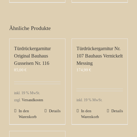
Ähnliche Produkte
Türdrückergarnitur
Türdrückergarnitur Nr.
Original Bauhaus
107 Bauhaus Vernickelt
Gusseisen Nr. 116
Messing
85,00
€
174,99
€
inkl. 19 % MwSt.
zzgl.
Versandkosten
inkl. 19 % MwSt.
In den
Details
In den
Details
Warenkorb
Warenkorb