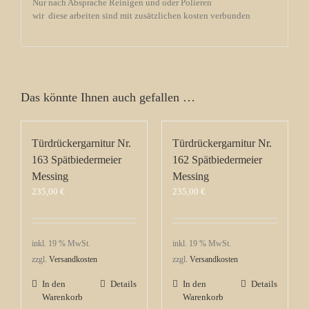
Nur nach Absprache Reinigen und oder Polieren
wir diese arbeiten sind mit zusätzlichen kosten verbunden
Das könnte Ihnen auch gefallen …
Türdrückergarnitur Nr.
Türdrückergarnitur Nr.
163 Spätbiedermeier
162 Spätbiedermeier
Messing
Messing
235,00
€
235,00
€
inkl. 19 % MwSt.
inkl. 19 % MwSt.
zzgl.
Versandkosten
zzgl.
Versandkosten
In den
Details
In den
Details
Warenkorb
Warenkorb