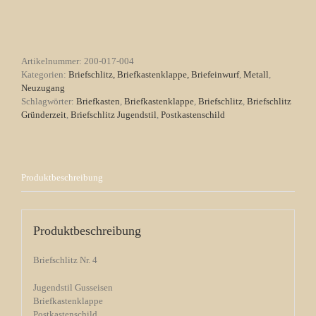
Nr.
4
Jugendstil
Gusseisen
Menge
Artikelnummer:
200-017-004
Kategorien:
Briefschlitz, Briefkastenklappe, Briefeinwurf
,
Metall
,
Neuzugang
Schlagwörter:
Briefkasten
,
Briefkastenklappe
,
Briefschlitz
,
Briefschlitz
Gründerzeit
,
Briefschlitz Jugendstil
,
Postkastenschild
Produktbeschreibung
Produktbeschreibung
Briefschlitz Nr. 4
Jugendstil Gusseisen
Briefkastenklappe
Postkastenschild