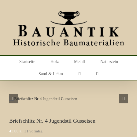
Skip
to
content
Startseite
Holz
Metall
Naturstein
Sand & Lehm
Briefschlitz Nr. 4 Jugendstil Gusseisen
45,00
€
11 vorrätig