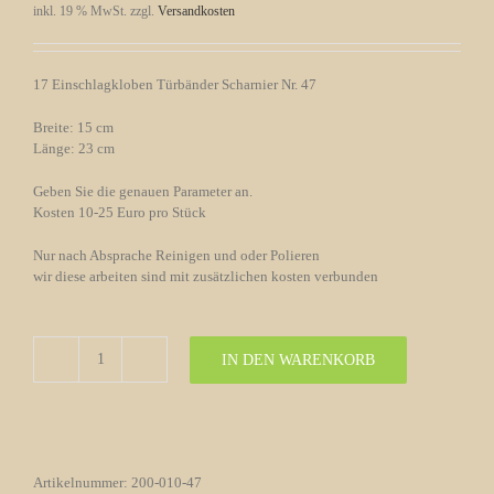
inkl. 19 % MwSt.
zzgl.
Versandkosten
17 Einschlagkloben Türbänder Scharnier Nr. 47
Breite: 15 cm
Länge: 23 cm
Geben Sie die genauen Parameter an.
Kosten 10-25 Euro pro Stück
Nur nach Absprache Reinigen und oder Polieren
wir diese arbeiten sind mit zusätzlichen kosten verbunden
IN DEN WARENKORB
17
Einschlagkloben
Türbänder
Scharnier
Nr.
47
Artikelnummer:
200-010-47