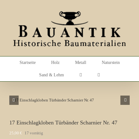
Skip
to
content
Startseite
Holz
Metall
Naturstein
Sand & Lehm
17 Einschlagkloben Türbänder Scharnier Nr. 47
25,00
€
17 vorrätig