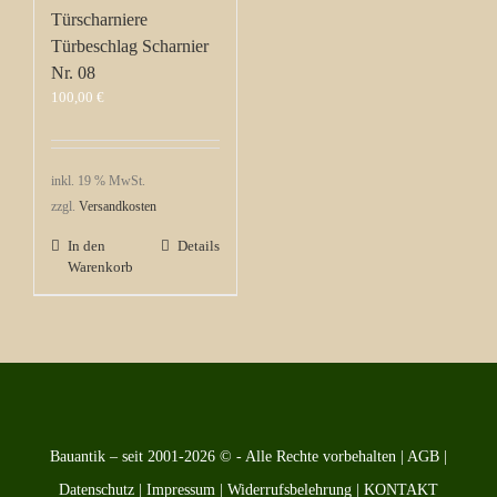
Türscharniere
Türbeschlag Scharnier
Nr. 08
100,00
€
inkl. 19 % MwSt.
zzgl.
Versandkosten
In den
Details
Warenkorb
Bauantik – seit 2001-2026 © - Alle Rechte vorbehalten |
AGB
|
Datenschutz
|
Impressum
|
Widerrufsbelehrung
|
KONTAKT