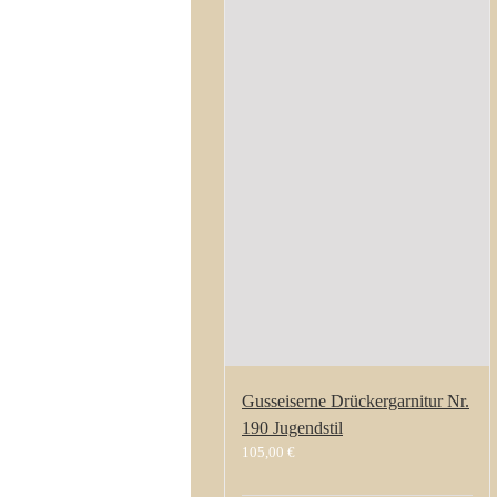
Gusseiserne Drückergarnitur Nr.
190 Jugendstil
105,00
€