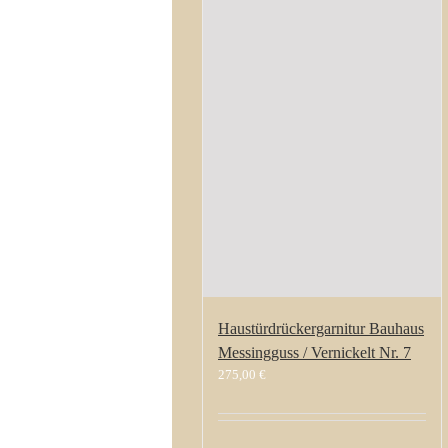
Haustürdrückergarnitur Bauhaus
Messingguss / Vernickelt Nr. 7
275,00
€