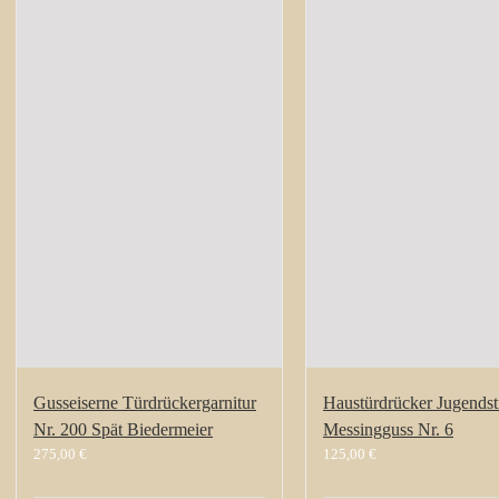
Gusseiserne Türdrückergarnitur
Haustürdrücker Jugendsti
Nr. 200 Spät Biedermeier
Messingguss Nr. 6
275,00
€
125,00
€