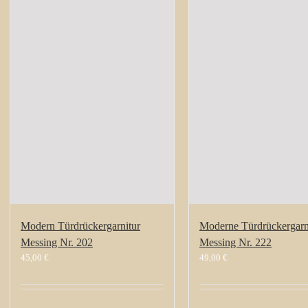
Modern Türdrückergarnitur
Moderne Türdrückergarn
Messing Nr. 202
Messing Nr. 222
45,00
€
49,00
€