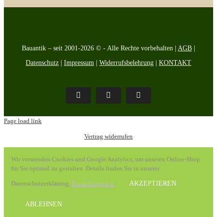
Bauantik – seit 2001-2026 © - Alle Rechte vorbehalten |
AGB
|
Datenschutz
|
Impressum
|
Widerrufsbelehrung
|
KONTAKT
Pinterest
Facebook
Instagram
Page load link
Vertrag widerrufen
Wir verwenden Cookies und Google Analytics, um unseren Online-Shop
für Sie optimal zu gestalten. Details finden Sie in unserer
Datenschutzerklärung.
Einstellungen
AKZEPTIEREN
ABLEHNEN