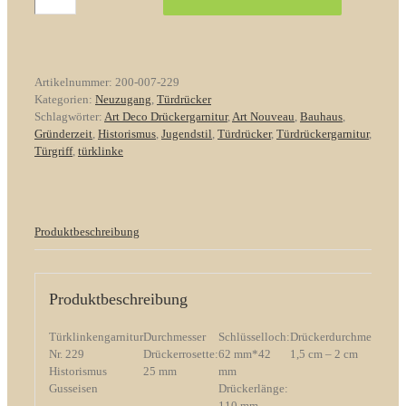
Nr.
229
Historismus
Gusseisen
Menge
Artikelnummer:
200-007-229
Kategorien:
Neuzugang
,
Türdrücker
Schlagwörter:
Art Deco Drückergarnitur
,
Art Nouveau
,
Bauhaus
,
Gründerzeit
,
Historismus
,
Jugendstil
,
Türdrücker
,
Türdrückergarnitur
,
Türgriff
,
türklinke
Produktbeschreibung
Produktbeschreibung
Türklinkengarnitur
Durchmesser
Schlüsselloch:
Drückerdurchmesser:
Nr. 229
Drückerrosette:
62 mm*42
1,5 cm – 2 cm
Historismus
25 mm
mm
Gusseisen
Drückerlänge:
110 mm