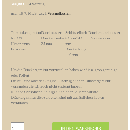
300,00
€
14 vorrätig
inkl. 19 % MwSt.
zzgl.
Versandkosten
Türklinkengarnitur
Durchmesser
Schlüsselloch:
Drückerdurchmesser:
Nr. 229
Drückerrosette:
62 mm*42
1,5 cm – 2 cm
Historismus
25 mm
mm
Gusseisen
Drückerlänge:
110 mm
Um die Drückergarnitur vorzustellen haben wir diese grob gereinigt
oder Poliert.
Oft ist Farbe oder der Original Überzug auf den Drückergarnitur
vorhanden die wir noch nicht entfernt haben.
Nur nach Absprache Reinigen und oder Polieren wir die
Drückergarnitur diese arbeiten sind mit zusätzlichen kosten
verbunden.
Türklinkengarnitur
IN DEN WARENKORB