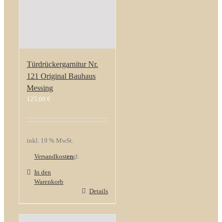
Türdrückergarnitur Nr.
121 Original Bauhaus
Messing
125,00
€
inkl. 19 % MwSt.
Versandkosten
zzgl.
In den
Warenkorb
Details