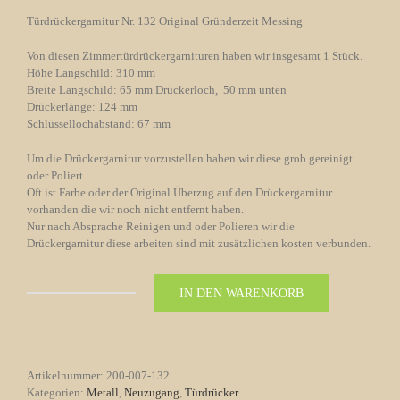
Türdrückergarnitur Nr. 132 Original Gründerzeit Messing
Von diesen Zimmertürdrückergarnituren haben wir insgesamt 1 Stück.
Höhe Langschild: 310 mm
Breite Langschild: 65 mm Drückerloch, 50 mm unten
Drückerlänge: 124 mm
Schlüssellochabstand: 67 mm
Um die Drückergarnitur vorzustellen haben wir diese grob gereinigt
oder Poliert.
Oft ist Farbe oder der Original Überzug auf den Drückergarnitur
vorhanden die wir noch nicht entfernt haben.
Nur nach Absprache Reinigen und oder Polieren wir die
Drückergarnitur diese arbeiten sind mit zusätzlichen kosten verbunden.
IN DEN WARENKORB
Türdrückergarnitur
Nr.
132
Original
Gründerzeit
Artikelnummer:
200-007-132
Messing
Kategorien:
Metall
,
Neuzugang
,
Türdrücker