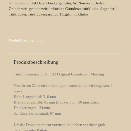
Menge
Schlagwörter:
Art Deco Drückergarnitur
,
Art Nouveau
,
Berlin
,
Gründerzeit
,
gründerzeittürdrücker
,
Gründerzeittürklinke
,
Jugendstil
,
Türdrücker
,
Türdrückergarnitur
,
Türgriff
,
türklinke
Produktbeschreibung
Produktbeschreibung
Türdrückergarnitur Nr. 132 Original Gründerzeit Messing
Von diesen Zimmertürdrückergarnituren haben wir insgesamt 1
Stück.
Höhe Langschild: 310 mm
Breite Langschild: 65 mm Drückerloch, 50 mm unten
Drückerlänge: 124 mm
Schlüssellochabstand: 67 mm
Um die Drückergarnitur vorzustellen haben wir diese grob
gereinigt oder Poliert.