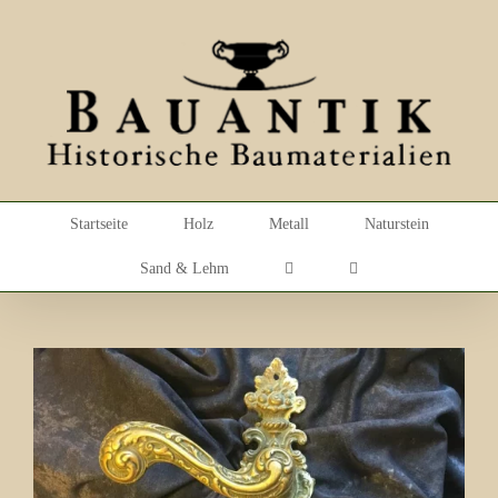
Skip
to
content
Startseite
Holz
Metall
Naturstein
Sand & Lehm