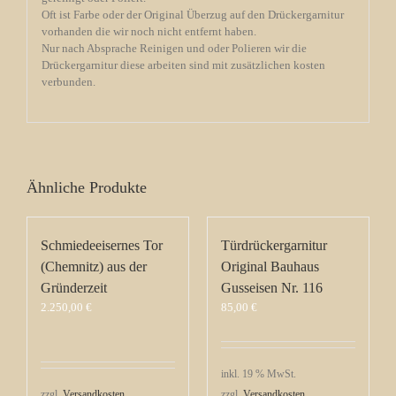
Oft ist Farbe oder der Original Überzug auf den Drückergarnitur
vorhanden die wir noch nicht entfernt haben.
Nur nach Absprache Reinigen und oder Polieren wir die
Drückergarnitur diese arbeiten sind mit zusätzlichen kosten
verbunden.
Ähnliche Produkte
Schmiedeeisernes Tor
Türdrückergarnitur
(Chemnitz) aus der
Original Bauhaus
Gründerzeit
Gusseisen Nr. 116
2.250,00
€
85,00
€
inkl. 19 % MwSt.
zzgl.
Versandkosten
zzgl.
Versandkosten