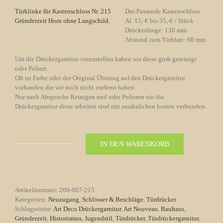
Türklinke für Kastenschloss Nr. 215
Das Passende Kastenschloss
Gründerzeit Horn ohne Langschild.
Al. 15,-€ bis 35,-€ / Stück
Drückerlänge: 130 mm
Abstand zum Türblatt: 60 mm
Um die Drückergarnitur vorzustellen haben wir diese grob gereinigt
oder Poliert.
Oft ist Farbe oder der Original Überzug auf den Drückergarnitur
vorhanden die wir noch nicht entfernt haben.
Nur nach Absprache Reinigen und oder Polieren wir die
Drückergarnitur diese arbeiten sind mit zusätzlichen kosten verbunden.
IN DEN WARENKORB
Türklinke
für
Kastenschloss
Nr.
215
Artikelnummer:
200-007-215
Gründerzeit
Kategorien:
Neuzugang
,
Schlösser & Beschläge
,
Türdrücker
Horn
Schlagwörter:
Art Deco Drückergarnitur
,
Art Nouveau
,
Bauhaus
,
ohne
Gründerzeit
,
Historismus
,
Jugendstil
,
Türdrücker
,
Türdrückergarnitur
,