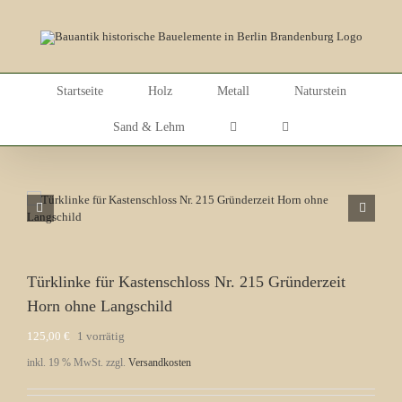
Skip
to
content
Startseite
Holz
Metall
Naturstein
Sand & Lehm
Türklinke für Kastenschloss Nr. 215 Gründerzeit
Horn ohne Langschild
125,00
€
1 vorrätig
inkl. 19 % MwSt.
zzgl.
Versandkosten