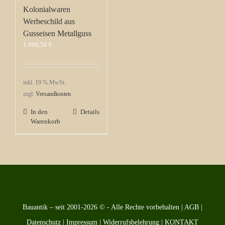
Kolonialwaren
Werbeschild aus
Gusseisen Metallguss
1.606,50
€
inkl. 19 % MwSt.
zzgl.
Versandkosten
In den
Details
Warenkorb
Bauantik – seit 2001-2026 © - Alle Rechte vorbehalten |
AGB
|
Datenschutz
|
Impressum
|
Widerrufsbelehrung
|
KONTAKT