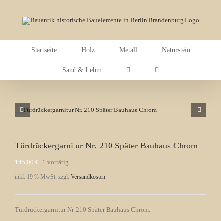
Skip
to
content
Startseite
Holz
Metall
Naturstein
Sand & Lehm
Türdrückergarnitur Nr. 210 Später Bauhaus Chrom
145,00
€
1 vorrätig
inkl. 19 % MwSt.
zzgl.
Versandkosten
Türdrückergarnitur Nr. 210 Später Bauhaus Chrom.