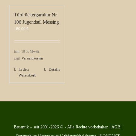
Türdrückergarnitur Nr.
106 Jugendstil Messing
180,00
€
inkl. 19 % MwSt.
zzgl.
Versandkosten
In den
Details
Warenkorb
Bauantik – seit 2001-2026 © - Alle Rechte vorbehalten |
AGB
|