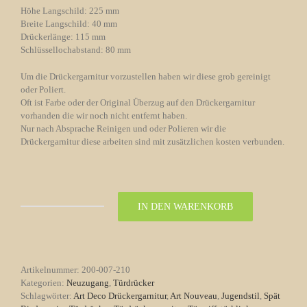
Höhe Langschild: 225 mm
Breite Langschild: 40 mm
Drückerlänge: 115 mm
Schlüssellochabstand: 80 mm
Um die Drückergarnitur vorzustellen haben wir diese grob gereinigt
oder Poliert.
Oft ist Farbe oder der Original Überzug auf den Drückergarnitur
vorhanden die wir noch nicht entfernt haben.
Nur nach Absprache Reinigen und oder Polieren wir die
Drückergarnitur diese arbeiten sind mit zusätzlichen kosten verbunden.
IN DEN WARENKORB
Türdrückergarnitur
Nr.
210
Später
Bauhaus
Artikelnummer:
200-007-210
Chrom
Kategorien:
Neuzugang
,
Türdrücker
Menge
Schlagwörter:
Art Deco Drückergarnitur
,
Art Nouveau
,
Jugendstil
,
Spät