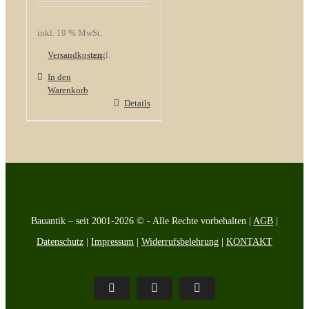
inkl. 19 % MwSt.
Versandkosten
zzgl.
In den
Warenkorb
Details
Bauantik – seit 2001-2026 © - Alle Rechte vorbehalten |
AGB
|
Datenschutz
|
Impressum
|
Widerrufsbelehrung
|
KONTAKT
Pinterest
Facebook
Instagram