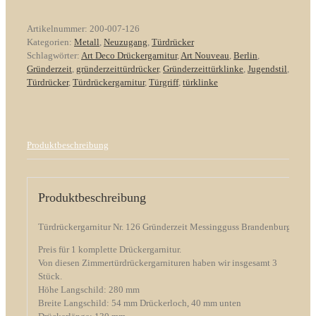
Messingguss
Brandenburg
Artikelnummer:
200-007-126
Menge
Kategorien:
Metall
,
Neuzugang
,
Türdrücker
Schlagwörter:
Art Deco Drückergarnitur
,
Art Nouveau
,
Berlin
,
Gründerzeit
,
gründerzeittürdrücker
,
Gründerzeittürklinke
,
Jugendstil
,
Türdrücker
,
Türdrückergarnitur
,
Türgriff
,
türklinke
Produktbeschreibung
Produktbeschreibung
Türdrückergarnitur Nr. 126 Gründerzeit Messingguss Brandenburg
Preis für 1 komplette Drückergarnitur.
Von diesen Zimmertürdrückergarnituren haben wir insgesamt 3
Stück.
Höhe Langschild: 280 mm
Breite Langschild: 54 mm Drückerloch, 40 mm unten