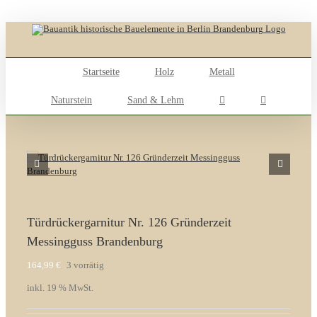
Skip
to
content
Startseite
Holz
Metall
Naturstein
Sand & Lehm
Türdrückergarnitur Nr. 126 Gründerzeit
Messingguss Brandenburg
164,99
€
3 vorrätig
inkl. 19 % MwSt.