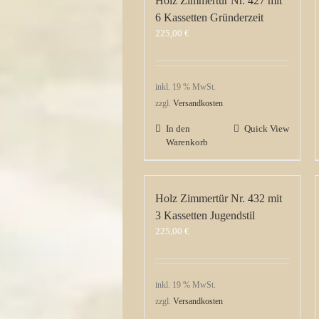
Holz Zimmertür Nr. 427 mit
6 Kassetten Gründerzeit
225,00
€
inkl. 19 % MwSt.
zzgl.
Versandkosten
In den
Quick View
Warenkorb
Holz Zimmertür Nr. 432 mit
3 Kassetten Jugendstil
225,00
€
inkl. 19 % MwSt.
zzgl.
Versandkosten