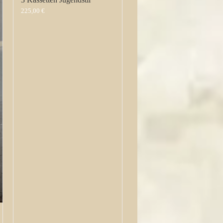
225,00
€