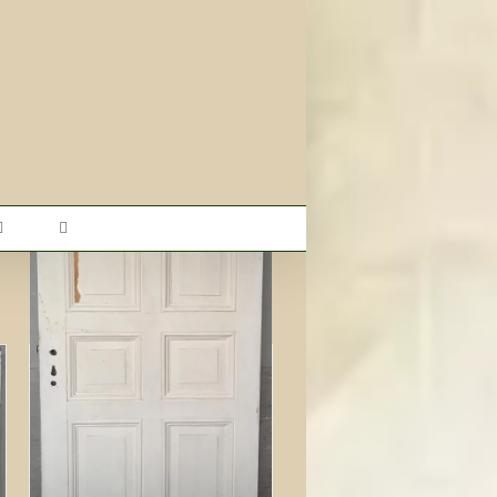
Holz Zimmertür Nr. 414 mit
6 Kassetten Gründerzeit
150,00
€