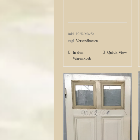
inkl. 19 % MwSt.
zzgl.
Versandkosten
In den
Quick View
Warenkorb