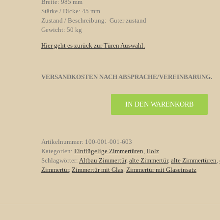
Breite: 985 mm
Stärke / Dicke: 45 mm
Zustand / Beschreibung: Guter zustand
Gewicht: 50 kg
Hier geht es zurück zur Türen Auswahl.
VERSANDKOSTEN NACH ABSPRACHE/VEREINBARUNG.
IN DEN WARENKORB
Zimmertür
Nr.
603
Bauhaus
Artikelnummer:
100-001-001-603
mit
Kategorien:
Einflügelige Zimmertüren
,
Holz
5
Schlagwörter:
Altbau Zimmertür
,
alte Zimmertür
,
alte Zimmertüren
,
Kassetten
Zimmertür
,
Zimmertür mit Glas
,
Zimmertür mit Glaseinsatz
Menge