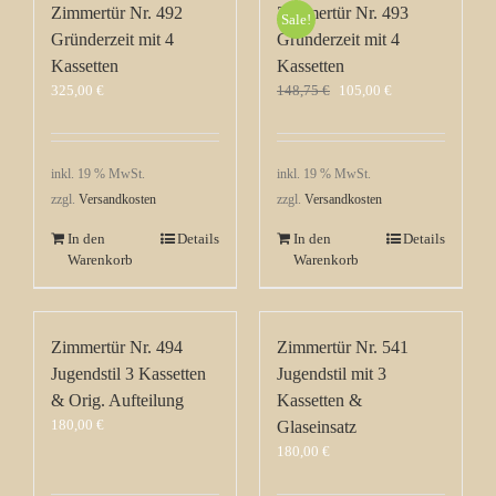
Zimmertür Nr. 492
Zimmertür Nr. 493
Sale!
Gründerzeit mit 4
Gründerzeit mit 4
Kassetten
Kassetten
Ursprünglicher
Aktueller
325,00
€
148,75
€
105,00
€
Preis
Preis
war:
ist:
148,75 €
105,00 €.
inkl. 19 % MwSt.
inkl. 19 % MwSt.
zzgl.
Versandkosten
zzgl.
Versandkosten
In den
Details
In den
Details
Warenkorb
Warenkorb
Zimmertür Nr. 494
Zimmertür Nr. 541
Jugendstil 3 Kassetten
Jugendstil mit 3
& Orig. Aufteilung
Kassetten &
180,00
€
Glaseinsatz
180,00
€