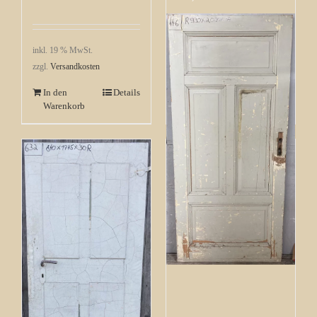
inkl. 19 % MwSt.
inkl. 19 % MwSt.
zzgl.
Versandkosten
zzgl.
Versandkosten
In den
Details
In den
Details
Warenkorb
Warenkorb
Zimmertür Gründerzeit
aus Kiefer Nr. 446 mit
4 Kassetten
95,00
€