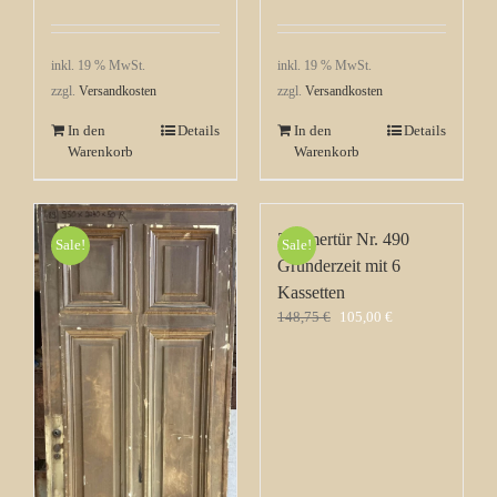
inkl. 19 % MwSt.
inkl. 19 % MwSt.
zzgl.
Versandkosten
zzgl.
Versandkosten
In den
Details
In den
Details
Warenkorb
Warenkorb
Zimmertür Nr. 490
Sale!
Sale!
Gründerzeit mit 6
Kassetten
Ursprünglicher
Aktueller
148,75
€
105,00
€
Preis
Preis
war:
ist:
148,75 €
105,00 €.