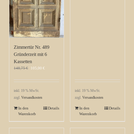
Zimmertür Nr. 489
Gründerzeit mit 6
Kassetten
Ursprünglicher
Aktueller
148,75
€
105,00
€
Preis
Preis
war:
ist:
148,75 €
105,00 €.
inkl. 19 % MwSt.
inkl. 19 % MwSt.
zzgl.
Versandkosten
zzgl.
Versandkosten
In den
Details
In den
Details
Warenkorb
Warenkorb