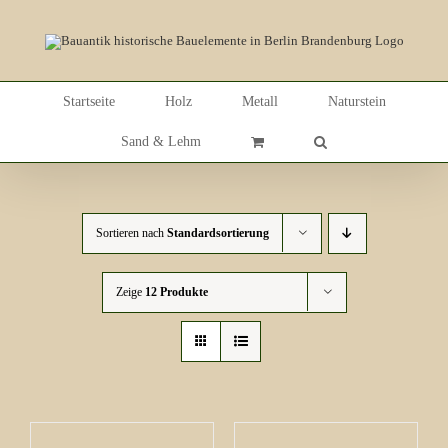
Skip
to
content
Startseite
Holz
Metall
Naturstein
Sand & Lehm
Sortieren nach
Standardsortierung
Zeige
12 Produkte