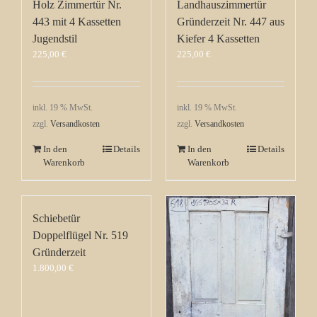
Holz Zimmertür Nr.
Landhauszimmertür
443 mit 4 Kassetten
Gründerzeit Nr. 447 aus
Jugendstil
Kiefer 4 Kassetten
225,00
€
225,00
€
inkl. 19 % MwSt.
inkl. 19 % MwSt.
zzgl.
Versandkosten
zzgl.
Versandkosten
In den
Details
In den
Details
Warenkorb
Warenkorb
Schiebetür
Doppelflügel Nr. 519
Gründerzeit
1.800,00
€