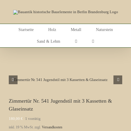
Skip
to
content
Startseite
Holz
Metall
Naturstein
Sand & Lehm
Zimmertür Nr. 541 Jugendstil mit 3 Kassetten &
Glaseinsatz
180,00
€
1 vorrätig
inkl. 19 % MwSt.
zzgl.
Versandkosten