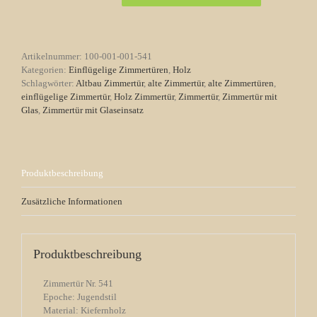
Nr.
541
Jugendstil
mit
Artikelnummer:
100-001-001-541
3
Kategorien:
Einflügelige Zimmertüren
,
Holz
Kassetten
Schlagwörter:
Altbau Zimmertür
,
alte Zimmertür
,
alte Zimmertüren
,
&
einflügelige Zimmertür
,
Holz Zimmertür
,
Zimmertür
,
Zimmertür mit
Glaseinsatz
Glas
,
Zimmertür mit Glaseinsatz
Menge
Produktbeschreibung
Zusätzliche Informationen
Produktbeschreibung
Zimmertür Nr. 541
Epoche: Jugendstil
Material: Kiefernholz