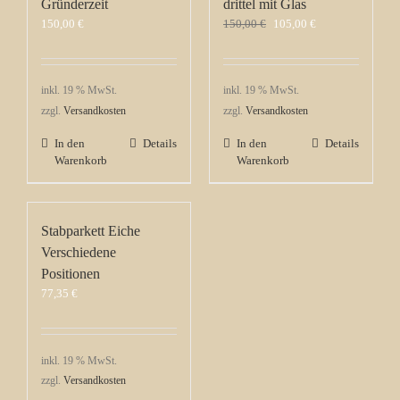
Gründerzeit
drittel mit Glas
Ursprünglicher
Aktueller
150,00
€
150,00
€
105,00
€
Preis
Preis
war:
ist:
150,00 €
105,00 €.
inkl. 19 % MwSt.
inkl. 19 % MwSt.
zzgl.
Versandkosten
zzgl.
Versandkosten
In den
Details
In den
Details
Warenkorb
Warenkorb
Stabparkett Eiche
Verschiedene
Positionen
77,35
€
inkl. 19 % MwSt.
zzgl.
Versandkosten