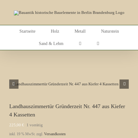
Skip
to
content
Startseite
Holz
Metall
Naturstein
Sand & Lehm
Landhauszimmertür Gründerzeit Nr. 447 aus Kiefer
4 Kassetten
225,00
€
1 vorrätig
inkl. 19 % MwSt.
zzgl.
Versandkosten