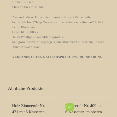
Breite: 805 mm
Stärke / Dicke: 36 mm
Zustand: diese Tür wurde offensichtlich als Dartscheibe
benutzt<a href=“http://www.historische-tueren.de/tueren/“>,</a>
Farbe Blätter ab
Gewicht: 30,00 kg
<a href=“https://bauantik.de/produkt-
kategorie/holz/einfluegelige-zimmertueren/“>Zurück zur unserer
Türen Auswahl</a>
VERSANDKOSTEN NACH ABSPRACHE/VEREINBARUNG.
Ähnliche Produkte
Holz Zimmertür Nr.
Zimmertür Nr. 409 mit
Sale!
421 mit 6 Kassetten
6 Kassetten im oberen