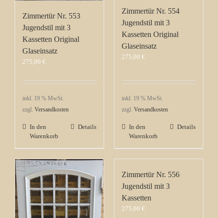
Zimmertür Nr. 554
Zimmertür Nr. 553
Jugendstil mit 3
Jugendstil mit 3
Kassetten Original
Kassetten Original
Glaseinsatz
Glaseinsatz
275,00
€
275,00
€
inkl. 19 % MwSt.
inkl. 19 % MwSt.
zzgl.
Versandkosten
zzgl.
Versandkosten
In den
Details
In den
Details
Warenkorb
Warenkorb
Zimmertür Nr. 556
Jugendstil mit 3
Kassetten
275,00
€