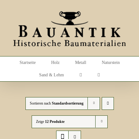
Skip
to
content
Startseite
Holz
Metall
Naturstein
Sand & Lehm
Sortieren nach
Standardsortierung
Zeige
12 Produkte