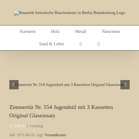
Skip
to
content
Startseite
Holz
Metall
Naturstein
Sand & Lehm
Zimmertür Nr. 554 Jugendstil mit 3 Kassetten
Original Glaseinsatz
275,00
€
1 vorrätig
inkl. 19 % MwSt.
zzgl.
Versandkosten