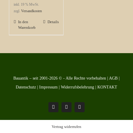
inkl. 19 % MwSt.
zzgl.
Versandkosten
In den
Details
Warenkorb
Bauantik – seit 2001-2026 © - Alle Rechte vorbehalten |
AGB
|
Datenschutz
|
Impressum
|
Widerrufsbelehrung
|
KONTAKT
Pinterest
Facebook
Instagram
Vertrag widerrufen