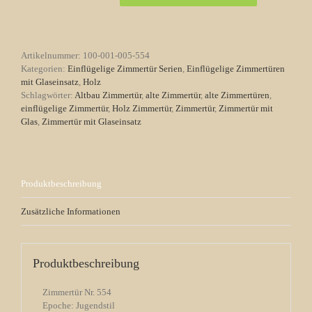
Nr.
554
Jugendstil
mit
Artikelnummer:
100-001-005-554
3
Kategorien:
Einflügelige Zimmertür Serien
,
Einflügelige Zimmertüren
Kassetten
mit Glaseinsatz
,
Holz
Original
Schlagwörter:
Altbau Zimmertür
,
alte Zimmertür
,
alte Zimmertüren
,
Glaseinsatz
einflügelige Zimmertür
,
Holz Zimmertür
,
Zimmertür
,
Zimmertür mit
Menge
Glas
,
Zimmertür mit Glaseinsatz
Produktbeschreibung
Zusätzliche Informationen
Produktbeschreibung
Zimmertür Nr. 554
Epoche: Jugendstil