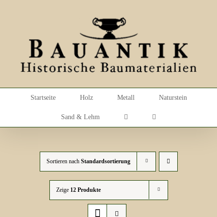
Skip
to
content
Startseite
Holz
Metall
Naturstein
Sand & Lehm
Sortieren nach
Standardsortierung
Zeige
12 Produkte