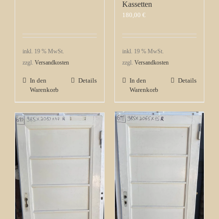
Kassetten
180,00
€
inkl. 19 % MwSt.
inkl. 19 % MwSt.
zzgl.
Versandkosten
zzgl.
Versandkosten
In den
Details
In den
Details
Warenkorb
Warenkorb