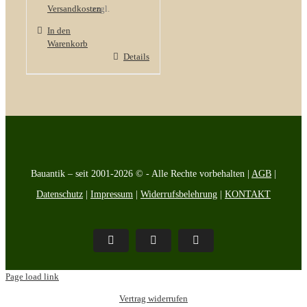
Versandkosten
zzgl.
In den
Warenkorb
Details
Bauantik – seit 2001-2026 © - Alle Rechte vorbehalten |
AGB
|
Datenschutz
|
Impressum
|
Widerrufsbelehrung
|
KONTAKT
Pinterest
Facebook
Instagram
Page load link
Vertrag widerrufen