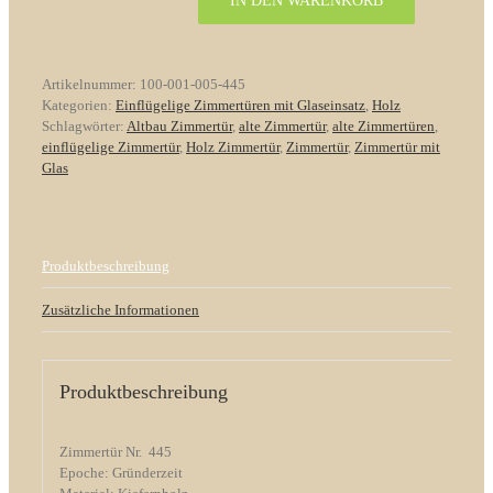
IN DEN WARENKORB
Zimmertür
Nr.
445
Gründerzeit
Artikelnummer:
100-001-005-445
Kiefer
Kategorien:
Einflügelige Zimmertüren mit Glaseinsatz
,
Holz
mit
Schlagwörter:
Altbau Zimmertür
,
alte Zimmertür
,
alte Zimmertüren
,
Metallbeschlagen
einflügelige Zimmertür
,
Holz Zimmertür
,
Zimmertür
,
Zimmertür mit
Menge
Glas
Produktbeschreibung
Zusätzliche Informationen
Produktbeschreibung
Zimmertür Nr. 445
Epoche: Gründerzeit