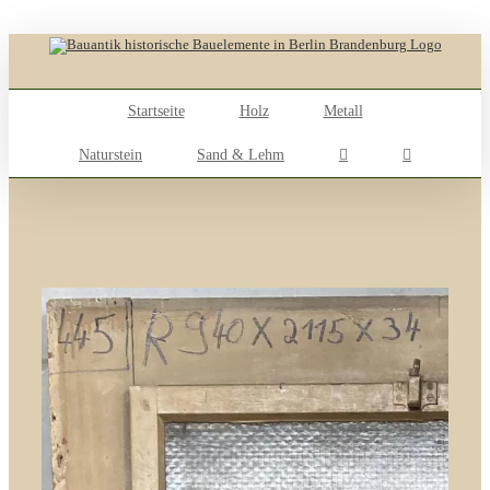
Skip
to
content
Startseite
Holz
Metall
Naturstein
Sand & Lehm