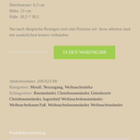
Durchmesser: 6,3 cm
Höhe: 21 cm
Füße: 30,5 * 30,5
Nur nach Absprache Reinigen und oder Polieren wir diese arbeiten sind
mit zusätzlichen kosten verbunden
IN DEN WARENKORB
Weihnachtsbaumständer
Gusseisen
Nr.
8
Jugendstil
Artikelnummer:
200-023-08
Menge
Kategorien:
Metall
,
Neuzugang
,
Weihnachtsdeko
Schlagwörter:
Baumständer
,
Christbaumständer
,
Gründerzeit
Christbaumständer
,
Jugendstil Weihnachtsbaumständer
,
Weihnachtsbaum Fuß
,
Weihnachtsbaumständer
,
Weihnachtsständer
Produktbeschreibung