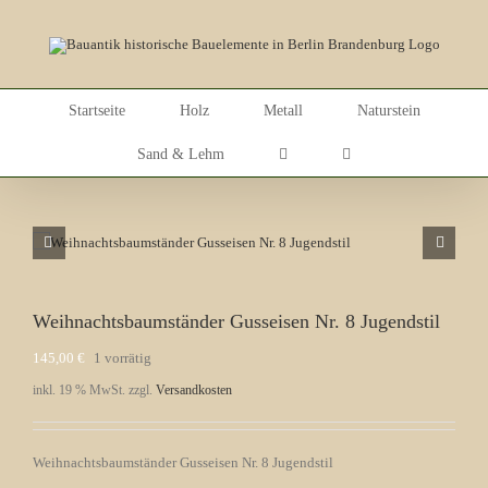
Skip
to
content
Startseite
Holz
Metall
Naturstein
Sand & Lehm
Weihnachtsbaumständer Gusseisen Nr. 8 Jugendstil
145,00
€
1 vorrätig
inkl. 19 % MwSt.
zzgl.
Versandkosten
Weihnachtsbaumständer Gusseisen Nr. 8 Jugendstil