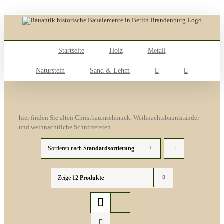
Skip
to
content
Startseite
Holz
Metall
Naturstein
Sand & Lehm
hier finden Sie alten Christbaumschmuck, Weihnachtsbaumständer
und weihnachtliche Schnitzereien
Sortieren nach
Standardsortierung
Zeige
12 Produkte