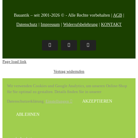
Bauantik – seit 2001-2026 © - Alle Rechte vorbehalten |
AGB
|
Datenschutz
|
Impressum
|
Widerrufsbelehrung
|
KONTAKT
Pinterest
Facebook
Instagram
Page load link
Vertrag widerrufen
Wir verwenden Cookies und Google Analytics, um unseren Online-Shop
für Sie optimal zu gestalten. Details finden Sie in unserer
Datenschutzerklärung.
Einstellungen
AKZEPTIEREN
ABLEHNEN