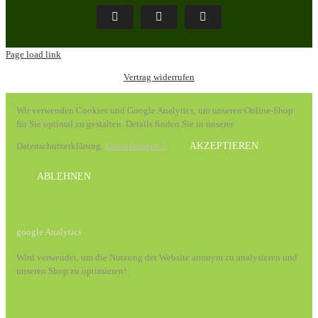
Pinterest
Facebook
Instagram
Page load link
Vertrag widerrufen
Wir verwenden Cookies und Google Analytics, um unseren Online-Shop
für Sie optimal zu gestalten. Details finden Sie in unserer
Datenschutzerklärung.
Einstellungen
AKZEPTIEREN
ABLEHNEN
google Analytics
Wird verwendet, um die Nutzung der Website anonym zu analysieren und
unseren Shop zu optimieren!