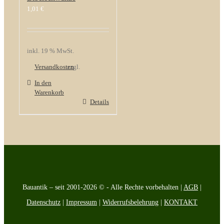
1,01
€
inkl. 19 % MwSt.
Versandkosten
zzgl.
In den
Warenkorb
Details
Bauantik – seit 2001-2026 © - Alle Rechte vorbehalten |
AGB
|
Datenschutz
|
Impressum
|
Widerrufsbelehrung
|
KONTAKT