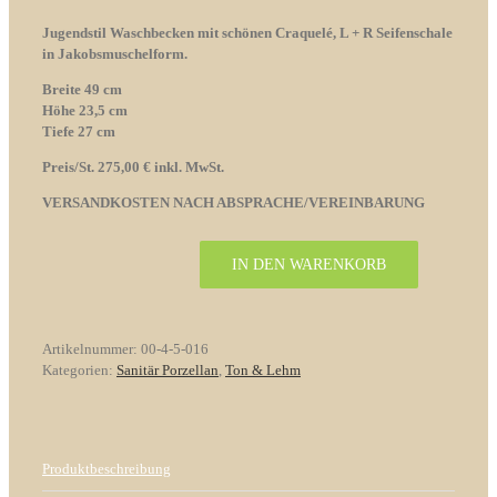
Jugendstil Waschbecken mit schönen Craquelé,
L + R Seifenschale
in Jakobsmuschelform.
Breite 49 cm
Höhe 23,5 cm
Tiefe 27 cm
Preis/St. 275,00 € inkl. MwSt.
VERSANDKOSTEN NACH ABSPRACHE/VEREINBARUNG
IN DEN WARENKORB
Jugendstil
Handwaschbecken
Gästetoilette
Nr.
Artikelnummer:
00-4-5-016
16
Kategorien:
Sanitär Porzellan
,
Ton & Lehm
Menge
Produktbeschreibung