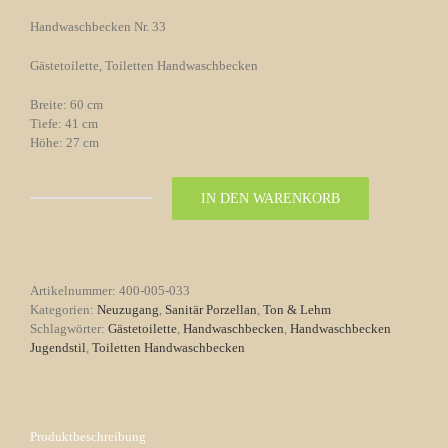
Handwaschbecken Nr. 33
Gästetoilette, Toiletten Handwaschbecken
Breite: 60 cm
Tiefe: 41 cm
Höhe: 27 cm
IN DEN WARENKORB
Handwaschbecken
Nr.
33
Menge
Artikelnummer:
400-005-033
Kategorien:
Neuzugang
,
Sanitär Porzellan
,
Ton & Lehm
Schlagwörter:
Gästetoilette
,
Handwaschbecken
,
Handwaschbecken
Jugendstil
,
Toiletten Handwaschbecken
Produktbeschreibung