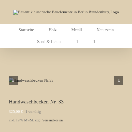
Skip
to
content
Startseite
Holz
Metall
Naturstein
Sand & Lehm
Handwaschbecken Nr. 33
325,00
€
1 vorrätig
inkl. 19 % MwSt.
zzgl.
Versandkosten