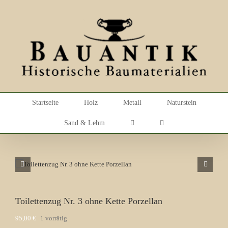
Skip
to
content
Startseite
Holz
Metall
Naturstein
Sand & Lehm
Toilettenzug Nr. 3 ohne Kette Porzellan
95,00
€
1 vorrätig