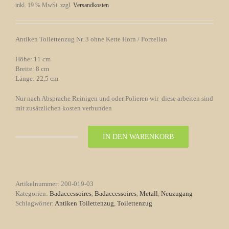
inkl. 19 % MwSt.
zzgl.
Versandkosten
Antiken Toilettenzug Nr. 3 ohne Kette Horn / Porzellan
Höhe: 11 cm
Breite: 8 cm
Länge: 22,5 cm
Nur nach Absprache Reinigen und oder Polieren wir diese arbeiten sind
mit zusätzlichen kosten verbunden
IN DEN WARENKORB
Toilettenzug
Nr.
3
ohne
Kette
Artikelnummer:
200-019-03
Porzellan
Kategorien:
Badaccessoires
,
Badaccessoires
,
Metall
,
Neuzugang
Menge
Schlagwörter:
Antiken Toilettenzug
,
Toilettenzug