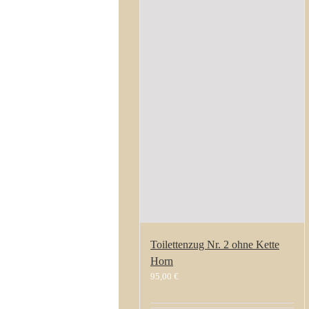
Toilettenzug Nr. 2 ohne Kette
Horn
95,00
€