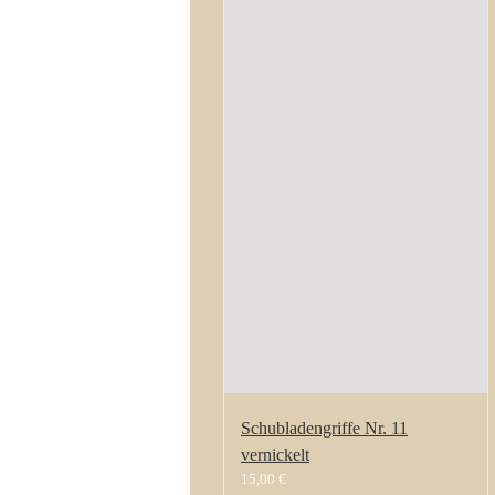
Schubladengriffe Nr. 11
vernickelt
15,00
€