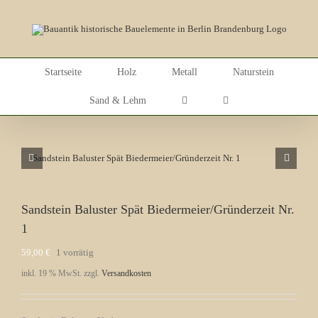
Skip
to
content
Startseite
Holz
Metall
Naturstein
Sand & Lehm
Sandstein Baluster Spät Biedermeier/Gründerzeit Nr.
1
59,00
€
1 vorrätig
inkl. 19 % MwSt.
zzgl.
Versandkosten