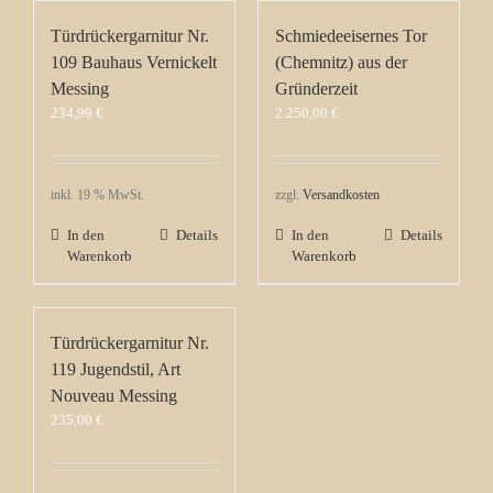
Türdrückergarnitur Nr.
Schmiedeeisernes Tor
109 Bauhaus Vernickelt
(Chemnitz) aus der
Messing
Gründerzeit
234,99
€
2.250,00
€
inkl. 19 % MwSt.
zzgl.
Versandkosten
In den
Details
In den
Details
Warenkorb
Warenkorb
Türdrückergarnitur Nr.
119 Jugendstil, Art
Nouveau Messing
235,00
€