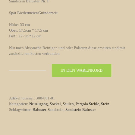
Sandstein Baluster Nr. 1
Spät Biedermeier/Gründerzeit
Höhe: 53 cm
Ober: 17,5cm * 17,5 cm
Fuß : 22 cm *22 cm
Nur nach Absprache Reinigen und oder Polieren diese arbeiten sind mit
zusätzlichen kosten verbunden
IN DEN WARENKORB
Sandstein
Baluster
Spät
Biedermeier/Gründerzeit
Nr.
Artikelnummer:
300-001-01
1
Kategorien:
Neuzugang
,
Sockel, Säulen, Pergola Stehle
,
Stein
Menge
Schlagwörter:
Baluster
,
Sandstein
,
Sandstein Baluster