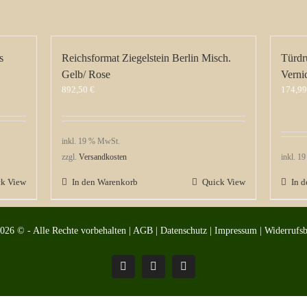
s
Reichsformat Ziegelstein Berlin Misch.
Türdr
Gelb/ Rose
Verni
892,50
€
174,9
inkl. 19 % MwSt.
zzgl.
Versandkosten
inkl. 1
ck View
In den Warenkorb
Quick View
In 
2026 © - Alle Rechte vorbehalten |
AGB
|
Datenschutz
|
Impressum
|
Widerrufs
Pinterest
Facebook
Instagram