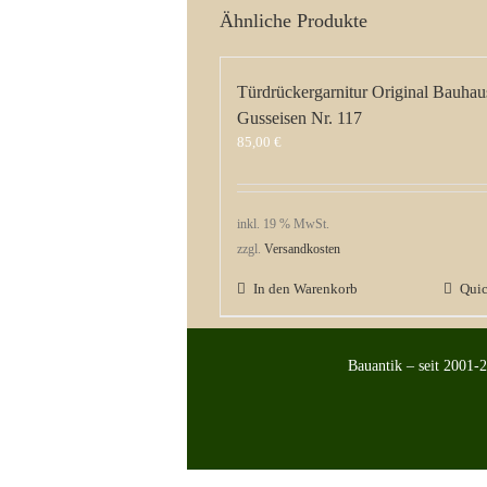
Ähnliche Produkte
Türdrückergarnitur Original Bauhau
Gusseisen Nr. 117
85,00
€
inkl. 19 % MwSt.
zzgl.
Versandkosten
In den Warenkorb
Qui
Bauantik – seit 2001-