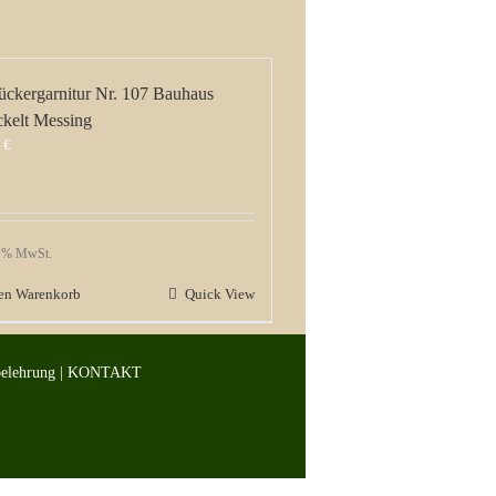
ückergarnitur Nr. 107 Bauhaus
ckelt Messing
9
€
9 % MwSt.
den Warenkorb
Quick View
belehrung
|
KONTAKT