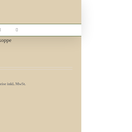
koppe
eise inkl
.
MwSt.