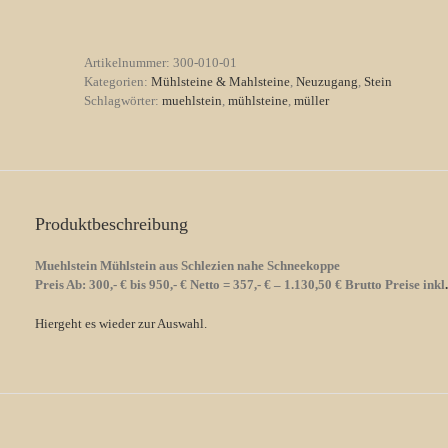
Schlezien
nahe
Schneekoppe
Artikelnummer:
300-010-01
Menge
Kategorien:
Mühlsteine & Mahlsteine
,
Neuzugang
,
Stein
Schlagwörter:
muehlstein
,
mühlsteine
,
müller
Produktbeschreibung
Muehlstein Mühlstein aus Schlezien nahe Schneekoppe
Preis Ab: 300,- € bis 950,- € Netto = 357,- € – 1.130,50 € Brutto Preise inkl
.
Hiergeht es wieder zur Auswahl.