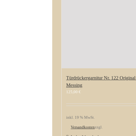
Türdrückergarnitur Nr. 122 Origina
Messing
125,00
€
inkl. 19 % MwSt.
Versandkosten
zzgl.