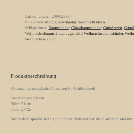
Gusseisen
Nr.
4
Artikelnummer:
200-023-04
Gründerzeit
Kategorien:
Metall
,
Neuzugang
,
Weihnachtsdeko
Menge
Schlagwörter:
Baumständer
,
Christbaumständer
,
Gründerzeit
,
Gründ
Weihnachtsbaumständer
,
Jugendstil Weihnachtsbaumständer
,
Weih
Weihnachtsständer
Produktbeschreibung
Weihnachtsbaumständer Gusseisen Nr. 4 Gründerzeit
Durchmesser: 5,8 cm
Höhe: 21 cm
Füße: 25*25
Nur nach Absprache Reinigen und oder Polieren wir diese arbeiten sind mit