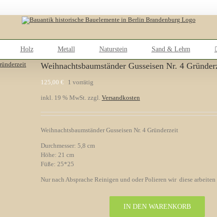
Holz
Metall
Naturstein
Sand & Lehm
Weihnachtsbaumständer Gusseisen Nr. 4 Gründerz
125,00
€
1 vorrätig
inkl. 19 % MwSt.
zzgl.
Versandkosten
Weihnachtsbaumständer Gusseisen Nr. 4 Gründerzeit
Durchmesser: 5,8 cm
Höhe: 21 cm
Füße: 25*25
Nur nach Absprache Reinigen und oder Polieren wir diese arbeiten
IN DEN WARENKORB
Weihnachtsbaumständer