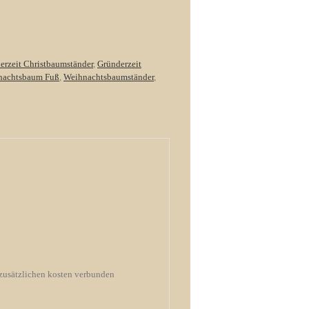
erzeit Christbaumständer
,
Gründerzeit
nachtsbaum Fuß
,
Weihnachtsbaumständer
,
 zusätzlichen kosten verbunden