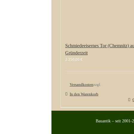
Schmiedeeisernes Tor (Chemnitz) au
Gründerzeit
2.250,00
€
Versandkosten
zzgl.
In den Warenkorb
Bauantik – seit 2001-