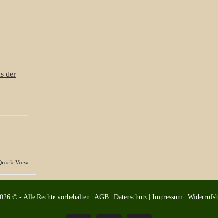
s der
Quick View
2026 © - Alle Rechte vorbehalten |
AGB
|
Datenschutz
|
Impressum
|
Widerrufs