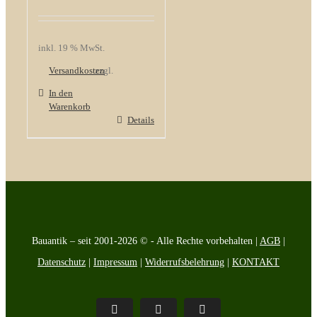
inkl. 19 % MwSt.
Versandkosten
zzgl.
In den
Warenkorb
Details
Bauantik – seit 2001-2026 © - Alle Rechte vorbehalten |
AGB
|
Datenschutz
|
Impressum
|
Widerrufsbelehrung
|
KONTAKT
Pinterest
Facebook
Instagram