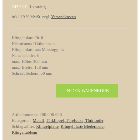
245,00
€
1 vorrätig
inkl. 19 % MwSt.
zzgl.
Versandkosten
Klingelplatte Nr. 6
Historismus / Gründerzeit
Klingelplatte aus Messingguss.
Namensfelder: 6
max. Höhe: 300 mm
max. Breite: 158 mm
Schraublöchern: 50 mm
IN DEN WARENKORB
Klingelplatte
Nr.
6
mit
Artikelnummer:
200-008-006
6
Kategorien:
Metall
,
Türklingel, Türglocke, Türklopfer
Namensfelder
Schlagwörter:
Klingelplatte
,
Klingelplatte Biedermeier
,
Historismus
Klingeltableau
Messing