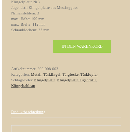
Klingelplatte Nr.3
Jugendstil Klingelplatte aus Messingguss.
Namensfeldern: 3
max. Höhe: 190 mm
max. Breite: 112 mm
Schraublöchern: 35 mm
IN DEN WARENKORB
Klingelplatte
Nr.3
mit
3
Artikelnummer:
200-008-003
Namensfeldern
Kategorien:
Metall
,
Türklingel, Türglocke, Türklopfer
Jugendstil
Schlagwörter:
Klingelplatte
,
Klingelplatte Jugendstil
,
Messing
Klingeltableau
Menge
Produktbeschreibung