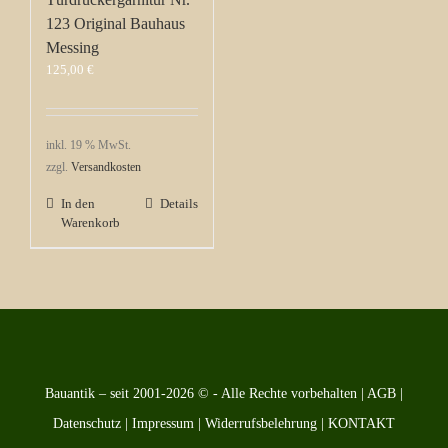
123 Original Bauhaus
Messing
125,00
€
inkl. 19 % MwSt.
zzgl.
Versandkosten
In den
Details
Warenkorb
Bauantik – seit 2001-2026 © - Alle Rechte vorbehalten |
AGB
|
Datenschutz
|
Impressum
|
Widerrufsbelehrung
|
KONTAKT