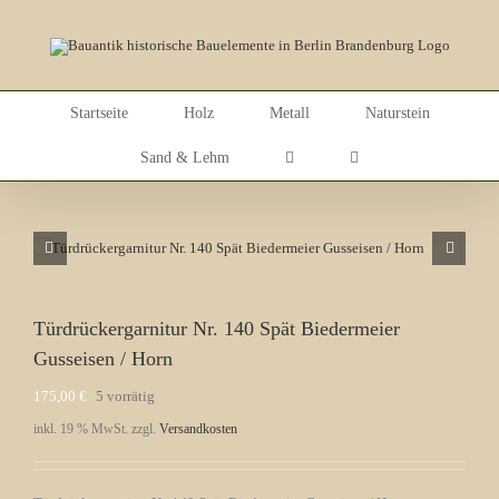
Skip
to
content
Startseite
Holz
Metall
Naturstein
Sand & Lehm
Türdrückergarnitur Nr. 140 Spät Biedermeier
Gusseisen / Horn
175,00
€
5 vorrätig
inkl. 19 % MwSt.
zzgl.
Versandkosten