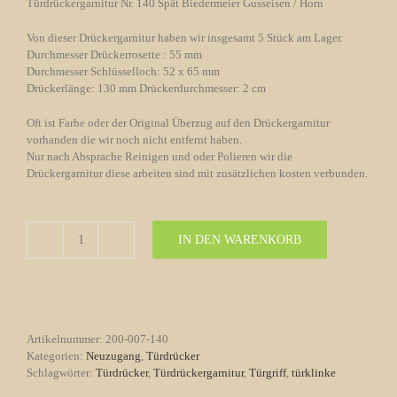
Türdrückergarnitur Nr. 140 Spät Biedermeier Gusseisen / Horn
Von dieser Drückergarnitur haben wir insgesamt 5 Stück am Lager.
Durchmesser Drückerrosette : 55 mm
Durchmesser Schlüsselloch: 52 x 65 mm
Drückerlänge: 130 mm Drückerdurchmesser: 2 cm
Oft ist Farbe oder der Original Überzug auf den Drückergarnitur
vorhanden die wir noch nicht entfernt haben.
Nur nach Absprache Reinigen und oder Polieren wir die
Drückergarnitur diese arbeiten sind mit zusätzlichen kosten verbunden.
IN DEN WARENKORB
Türdrückergarnitur
Nr.
140
Spät
Biedermeier
Gusseisen
Artikelnummer:
200-007-140
/
Kategorien:
Neuzugang
,
Türdrücker
Horn
Schlagwörter:
Türdrücker
,
Türdrückergarnitur
,
Türgriff
,
türklinke
Menge