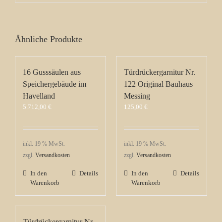
Ähnliche Produkte
16 Gusssäulen aus
Türdrückergarnitur Nr.
Speichergebäude im
122 Original Bauhaus
Havelland
Messing
5.712,00
€
125,00
€
inkl. 19 % MwSt.
inkl. 19 % MwSt.
zzgl.
Versandkosten
zzgl.
Versandkosten
In den
Details
In den
Details
Warenkorb
Warenkorb
Türdrückergarnitur Nr.