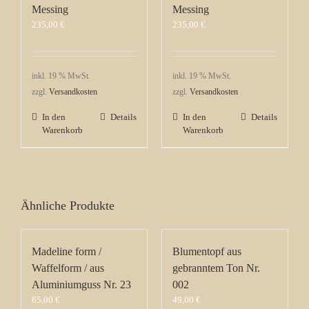
Messing
Messing
235,00
€
235,00
€
inkl. 19 % MwSt.
inkl. 19 % MwSt.
zzgl.
Versandkosten
zzgl.
Versandkosten
In den
Details
In den
Details
Warenkorb
Warenkorb
Ähnliche Produkte
Madeline form /
Blumentopf aus
Waffelform / aus
gebranntem Ton Nr.
Aluminiumguss Nr. 23
002
65,00
€
49,00
€