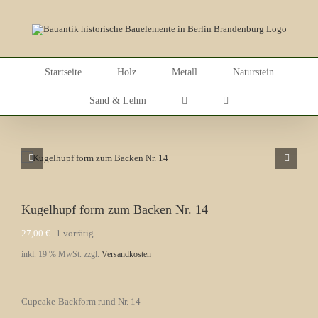
Skip
to
content
Startseite
Holz
Metall
Naturstein
Sand & Lehm
Kugelhupf form zum Backen Nr. 14
27,00
€
1 vorrätig
inkl. 19 % MwSt.
zzgl.
Versandkosten
Cupcake-Backform rund Nr. 14