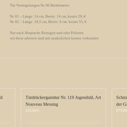
Tür Verriegelungen Nr. 06 Biedermeier
Nr. 01 – Länge: 14 cm, Breite: 14 cm, kostet 29,-€
Nr. 02 – Länge: 19,5 cm, Breite: 6 cm. kostet 55,-€
Nur nach Absprache Reinigen und oder Polieren
wir diese arbeiten sind mit zusätzlichen kosten verbunden
il
Türdrückergarnitur Nr. 119 Jugendstil, Art
Schmi
Nouveau Messing
der G
235,00
€
675,0