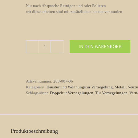
Nur nach Absprache Reinigen und oder Polieren
wir diese arbeiten sind mit zusätzlichen kosten verbunden
IN DEN WARENKORB
Tür
Verriegelungen
Nr.
06
Biedermeier
Menge
Artikelnummer:
200-007-06
Kategorien:
Haustür und Wohnungstür Verriegelung
,
Metall
,
Neuz
Schlagwörter:
Doppeltür Verriegelungen
,
Tür Verriegelungen
,
Verr
Produktbeschreibung