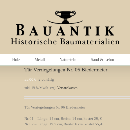
Holz
Metall
Naturstein
Sand & Lehm
Tür Verriegelungen Nr. 06 Biedermeier
55,00
€
2 vorrätig
inkl. 19 % MwSt.
zzgl.
Versandkosten
Tür Verriegelungen Nr. 06 Biedermeier
Nr. 01 – Länge: 14 cm, Breite: 14 cm, kostet 29,-€
Nr. 02 – Länge: 19,5 cm, Breite: 6 cm. kostet 55,-€