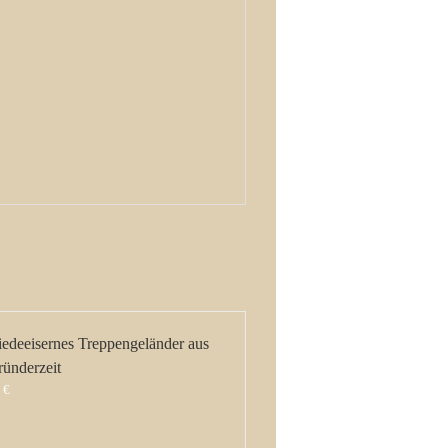
edeeisernes Treppengeländer aus
ründerzeit
0
€