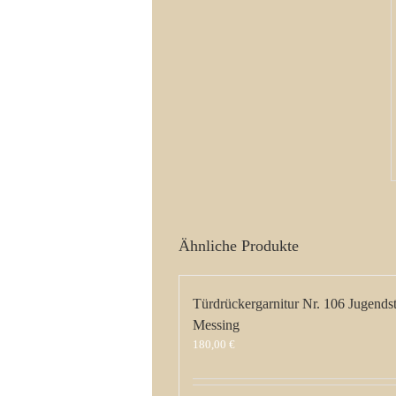
Ähnliche Produkte
Türdrückergarnitur Nr. 106 Jugendst
Messing
180,00
€