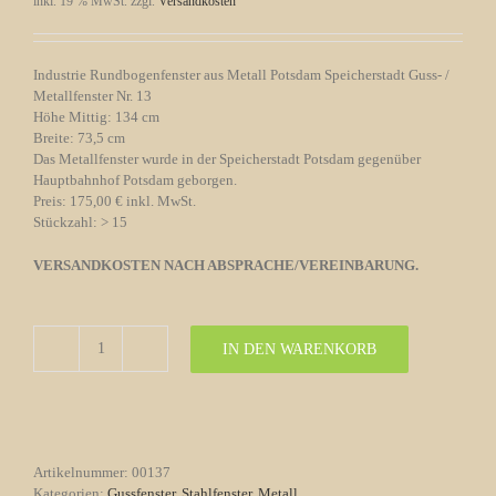
inkl. 19 % MwSt.
zzgl.
Versandkosten
Industrie Rundbogenfenster aus Metall Potsdam Speicherstadt Guss- /
Metallfenster Nr. 13
Höhe Mittig: 134 cm
Breite: 73,5 cm
Das Metallfenster wurde in der Speicherstadt Potsdam gegenüber
Hauptbahnhof Potsdam geborgen.
Preis: 175,00 € inkl. MwSt.
Stückzahl: > 15
VERSANDKOSTEN NACH ABSPRACHE/VEREINBARUNG.
IN DEN WARENKORB
Industrie
Rundbogenfenster
aus
Metall
Potsdam
Speicherstadt
Artikelnummer:
00137
Menge
Kategorien:
Gussfenster, Stahlfenster
,
Metall