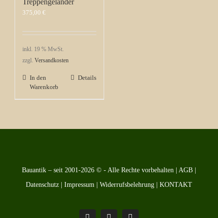
Treppengeländer
375,00
€
inkl. 19 % MwSt.
zzgl.
Versandkosten
In den
Details
Warenkorb
Bauantik – seit 2001-2026 © - Alle Rechte vorbehalten |
AGB
|
Datenschutz
|
Impressum
|
Widerrufsbelehrung
|
KONTAKT