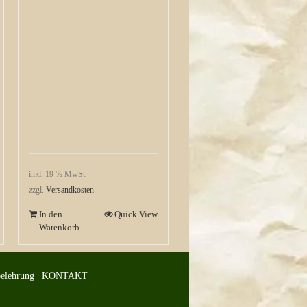
inkl. 19 % MwSt.
zzgl.
Versandkosten
In den
Quick View
Warenkorb
belehrung
|
KONTAKT