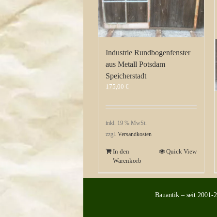
Industrie Rundbogenfenster
aus Metall Potsdam
Speicherstadt
175,00
€
inkl. 19 % MwSt.
zzgl.
Versandkosten
In den
Quick View
Warenkorb
Bauantik – seit 2001-