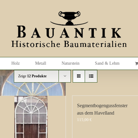
Holz
Metall
Naturstein
Sand & Lehm
Zeige
12 Produkte
Segmentbogengussfenster
aus dem Havelland
115,00
€