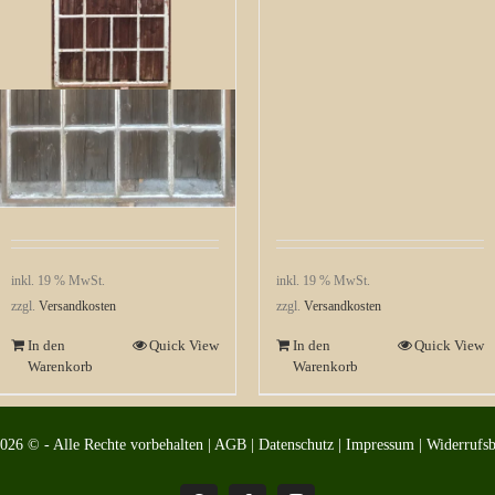
Rundbogengussfenster aus
Halle Saale
649,99
€
inkl. 19 % MwSt.
inkl. 19 % MwSt.
zzgl.
Versandkosten
zzgl.
Versandkosten
In den
Quick View
In den
Quick View
Warenkorb
Warenkorb
2026 © - Alle Rechte vorbehalten |
AGB
|
Datenschutz
|
Impressum
|
Widerrufs