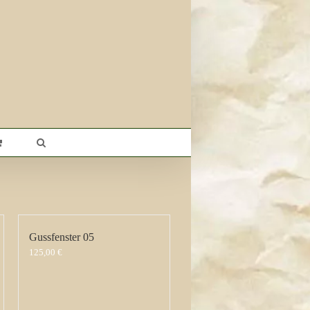
Gussfenster 05
125,00
€