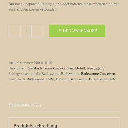
Nur nach Absprache Reinigen und oder Polieren diese arbeiten sind mit
zusätzlichen kosten verbunden.
IN DEN WARENKORB
Gusseiserne
Füße
für
Badewanne
Nr.
10
Artikelnummer:
200-018-10
Menge
Kategorien:
Gussbadewanne-Gusswannen
,
Metall
,
Neuzugang
Schlagwörter:
antike Badewanne
,
Badewanne
,
Badewanne Gusseisen
,
Emaillierte Badewanne
,
Füße
,
Füße für Badewanne
,
Gusseiserne Füße
Produktbeschreibung
Produktbeschreibung