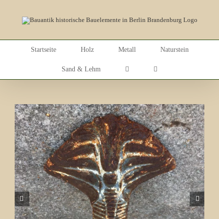
Skip
to
content
Startseite
Holz
Metall
Naturstein
Sand & Lehm