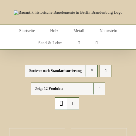
Skip
to
content
Startseite
Holz
Metall
Naturstein
Sand & Lehm
Sortieren nach
Standardsortierung
Zeige
12 Produkte