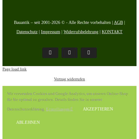
Bauantik – seit 2001-2026 © - Alle Rechte vorbehalten |
AGB
|
Datenschutz
|
Impressum
|
Widerrufsbelehrung
|
KONTAKT
Pinterest
Facebook
Instagram
Page load link
Vertrag widerrufen
Wir verwenden Cookies und Google Analytics, um unseren Online-Shop
für Sie optimal zu gestalten. Details finden Sie in unserer
Datenschutzerklärung.
Einstellungen
AKZEPTIEREN
ABLEHNEN