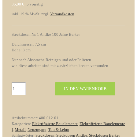
35,00
€
5 vorrätig
inkl. 19 % MwSt.
zzgl.
Versandkosten
Steckdosen Nr. 1 Antike 100 Jahre Berker
Durchmesser: 7,5 cm
Höhe: 3 cm
Nur nach Absprache Reinigen und oder Polieren
wir diese arbeiten sind mit zusätzlichen kosten verbunden
Original
IN DEN WARENKORB
Berker
Steckdosen
aus
der
Bauhauszeit
Artikelnummer:
400-012-01
Porzelan/Glas
Kategorien:
Elektrifizierte Bauelemente
,
Elektrifizierte Bauelemente
Menge
I
,
Metall
,
Neuzugang
,
Ton & Lehm
Schlagwörter:
Steckdosen
,
Steckdosen Antike
,
Steckdosen Berker