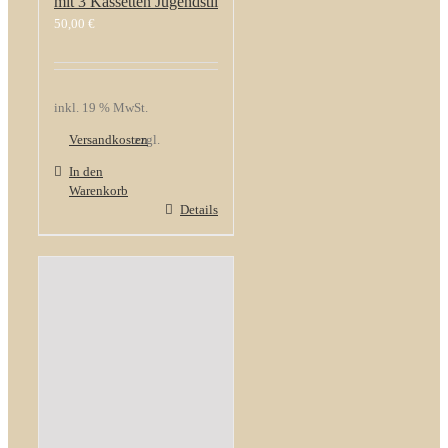
mit 3 Kassetten Jugendstil
50,00
€
inkl. 19 % MwSt.
Versandkosten
zzgl.
In den
Warenkorb
Details