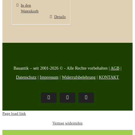
In den
Warenkorb
Details
Bauantik – seit 2001-2026 © - Alle Rechte vorbehalten |
AGB
|
Datenschutz
|
Impressum
|
Widerrufsbelehrung
|
KONTAKT
Pinterest
Facebook
Instagram
Page load link
Vertrag widerrufen