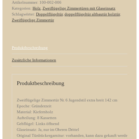
Artikelnummer:
100-002-006
Jugendstil
Kategorien:
Holz
,
Zweiflügelige Zimmertüren mit Glaseinsatz
breite
Schlagwörter:
Doppelflügeltür
,
doppelflügeltür altbautür holztür
,
142
Zweiflügelige Zimmertür
cm
Menge
Produktbeschreibung
Zusätzliche Informationen
Produktbeschreibung
Zweiflügelige Zimmertür Nr. 6 Jugendstil extra breit 142 cm
Epoche: Gründerzeit
Material: Kiefernholz
Aufteilung: 8 Kassetten
Gehflügel: Links öffnend
Glaseinsatz: Ja, nur im Oberen Drittel
Original Türdrückergarnitur: vorhanden, kann dazu gekauft werden.