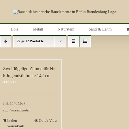
Holz
Metall
Naturstein
Sand & Lehm
Zeige
12 Produkte
Zweiflügelige Zimmertür Nr.
6 Jugendstil breite 142 cm
892,50
€
inkl. 19 % MwSt.
zzgl.
Versandkosten
In den
Quick View
Warenkorb