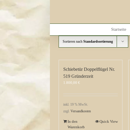
Skip
to
content
Startseite
Sortieren nach
Standardsortierung
Schiebetür Doppelflügel Nr.
519 Gründerzeit
1.800,00
€
inkl. 19 % MwSt.
zzgl.
Versandkosten
In den
Quick View
Warenkorb