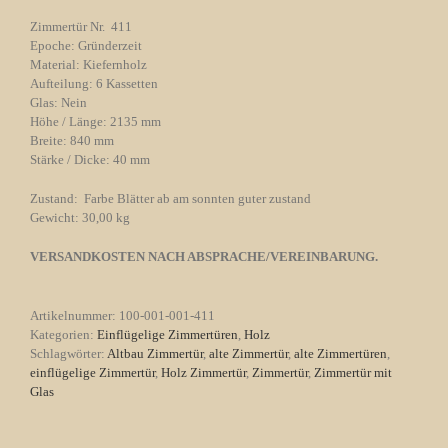
Zimmertür Nr. 411
Epoche: Gründerzeit
Material: Kiefernholz
Aufteilung: 6 Kassetten
Glas: Nein
Höhe / Länge: 2135 mm
Breite: 840 mm
Stärke / Dicke: 40 mm
Zustand: Farbe Blätter ab am sonnten guter zustand
Gewicht: 30,00 kg
VERSANDKOSTEN NACH ABSPRACHE/VEREINBARUNG.
Artikelnummer:
100-001-001-411
Kategorien:
Einflügelige Zimmertüren
,
Holz
Schlagwörter:
Altbau Zimmertür
,
alte Zimmertür
,
alte Zimmertüren
,
einflügelige Zimmertür
,
Holz Zimmertür
,
Zimmertür
,
Zimmertür mit
Glas