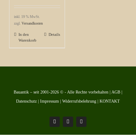
inkl. 19 % MwSt.
zzgl.
Versandkosten
In den
Details
Warenkorb
Bauantik – seit 2001-2026 © - Alle Rechte vorbehalten |
AGB
|
Datenschutz
|
Impressum
|
Widerrufsbelehrung
|
KONTAKT
Pinterest
Facebook
Instagram