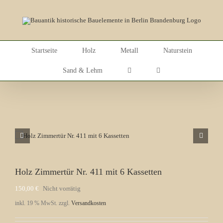
Skip
to
content
Startseite
Holz
Metall
Naturstein
Sand & Lehm
Holz Zimmertür Nr. 411 mit 6 Kassetten
150,00
€
Nicht vorrätig
inkl. 19 % MwSt.
zzgl.
Versandkosten