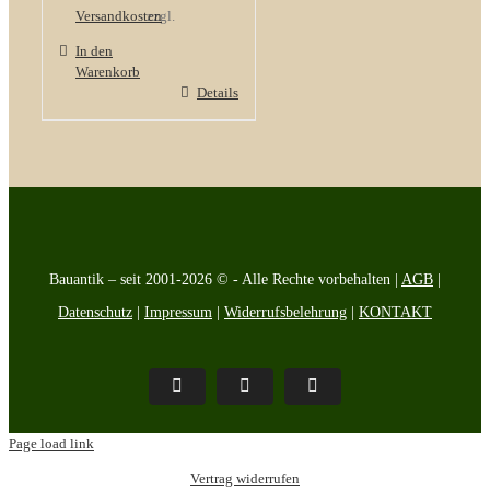
Versandkosten
zzgl.
In den
Warenkorb
Details
Bauantik – seit 2001-2026 © - Alle Rechte vorbehalten |
AGB
|
Datenschutz
|
Impressum
|
Widerrufsbelehrung
|
KONTAKT
Pinterest
Facebook
Instagram
Page load link
Vertrag widerrufen