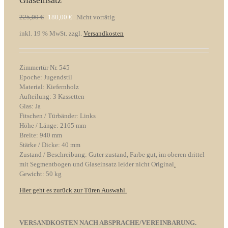
Glaseinsatz
Ursprünglicher
Aktueller
225,00
€
180,00
€
Nicht vorrätig
Preis
Preis
inkl. 19 % MwSt.
zzgl.
Versandkosten
war:
ist:
225,00 €
180,00 €.
Zimmertür Nr. 545
Epoche: Jugendstil
Material: Kiefernholz
Aufteilung: 3 Kassetten
Glas: Ja
Fitschen / Türbänder: Links
Höhe / Länge: 2165 mm
Breite: 940 mm
Stärke / Dicke: 40 mm
Zustand / Beschreibung: Guter zustand, Farbe gut, im oberen drittel
mit Segmentbogen und Glaseinsatz leider nicht Original
.
Gewicht: 50 kg
Hier geht es zurück zur Türen Auswahl.
VERSANDKOSTEN NACH ABSPRACHE/VEREINBARUNG.