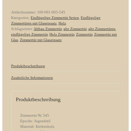
Artikelnummer:
100-001-005-545
Kategorien:
Einflügelige Zimmertür Serien
,
Einflügelige
Zimmertüren mit Glaseinsatz
,
Holz
Schlagwörter:
Altbau Zimmertür
,
alte Zimmertür
,
alte Zimmertüren
,
einflügelige Zimmertür
,
Holz Zimmertür
,
Zimmertür
,
Zimmertür mit
Glas
,
Zimmertür mit Glaseinsatz
Produktbeschreibung
Zusätzliche Informationen
Produktbeschreibung
Zimmertür Nr. 545
Epoche: Jugendstil
Material: Kiefernholz