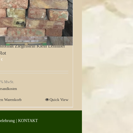
sformat Ziegelstein Klein Lehniner
 Rot
0
€
9 % MwSt.
rsandkosten
den Warenkorb
Quick View
belehrung
|
KONTAKT