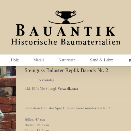
Holz
Metall
Naturstein
Sand & Lehm
Steinguss Baluster Replik Barock Nr. 2
35,00
€
5 vorrätig
inkl. 19 % MwSt.
zzgl.
Versandkosten
Sandstein Baluster Spät Biedermeier/Gründerzeit Nr. 2
Höhe: 47 cm
Breite: 19,5 cm
Länge: 13,5 cm