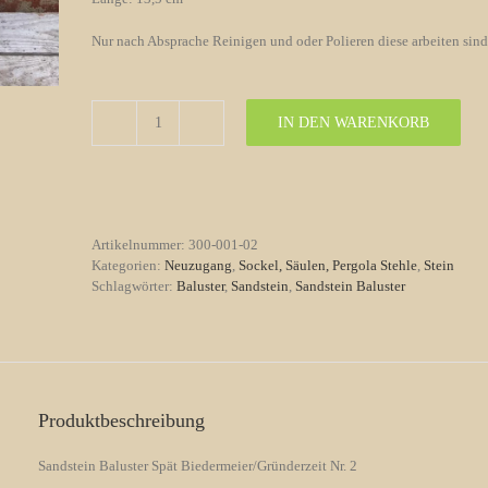
Nur nach Absprache Reinigen und oder Polieren diese arbeiten sin
IN DEN WARENKORB
Steinguss
Baluster
Replik
Barock
Nr.
2
Artikelnummer:
300-001-02
Menge
Kategorien:
Neuzugang
,
Sockel, Säulen, Pergola Stehle
,
Stein
Schlagwörter:
Baluster
,
Sandstein
,
Sandstein Baluster
Produktbeschreibung
Sandstein Baluster Spät Biedermeier/Gründerzeit Nr. 2