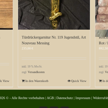
s
Türdrückergarnitur Nr. 119 Jugendstil, Art
Reich
Nouveau Messing
Rot /
235,00
€
892,5
inkl. 19 % MwSt.
inkl. 1
zzgl.
Versandkosten
zzgl.
Ve
ck View
In den Warenkorb
Quick View
In 
2026 © - Alle Rechte vorbehalten |
AGB
|
Datenschutz
|
Impressum
|
Widerrufs