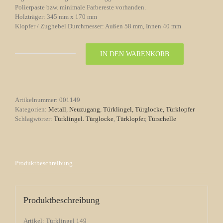
Polierpaste bzw. minimale Farbereste vorhanden.
Holzträger: 345 mm x 170 mm
Klopfer / Zughebel Durchmesser: Außen 58 mm, Innen 40 mm
IN DEN WARENKORB
Türglocke
Türklingel
Nr.
149
Menge
Artikelnummer:
001149
Kategorien:
Metall
,
Neuzugang
,
Türklingel, Türglocke, Türklopfer
Schlagwörter:
Türklingel. Türglocke
,
Türklopfer
,
Türschelle
Produktbeschreibung
Produktbeschreibung
Artikel: Türklingel 149