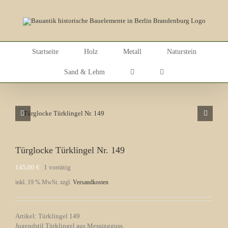
Skip
to
content
Startseite
Holz
Metall
Naturstein
Sand & Lehm
Türglocke Türklingel Nr. 149
145,00
€
1 vorrätig
inkl. 19 % MwSt.
zzgl.
Versandkosten
Artikel: Türklingel 149
Jugendstil Türklingel aus Messingguss.