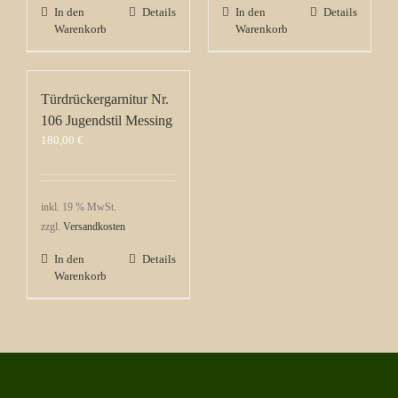
In den
Details
In den
Details
Warenkorb
Warenkorb
Türdrückergarnitur Nr.
106 Jugendstil Messing
180,00
€
inkl. 19 % MwSt.
zzgl.
Versandkosten
In den
Details
Warenkorb