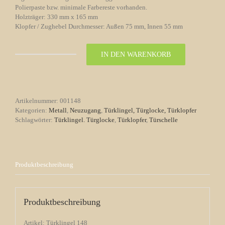
Polierpaste bzw. minimale Farbereste vorhanden.
Holzträger: 330 mm x 165 mm
Klopfer / Zughebel Durchmesser: Außen 75 mm, Innen 55 mm
IN DEN WARENKORB
Türglocke
Türklingel
Nr.
148
Menge
Artikelnummer:
001148
Kategorien:
Metall
,
Neuzugang
,
Türklingel, Türglocke, Türklopfer
Schlagwörter:
Türklingel. Türglocke
,
Türklopfer
,
Türschelle
Produktbeschreibung
Produktbeschreibung
Artikel: Türklingel 148