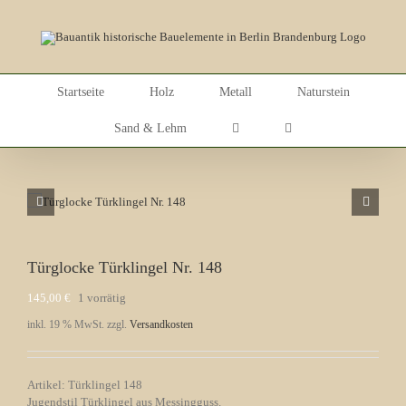
Skip
to
content
Startseite
Holz
Metall
Naturstein
Sand & Lehm
Türglocke Türklingel Nr. 148
145,00
€
1 vorrätig
inkl. 19 % MwSt.
zzgl.
Versandkosten
Artikel: Türklingel 148
Jugendstil Türklingel aus Messingguss.