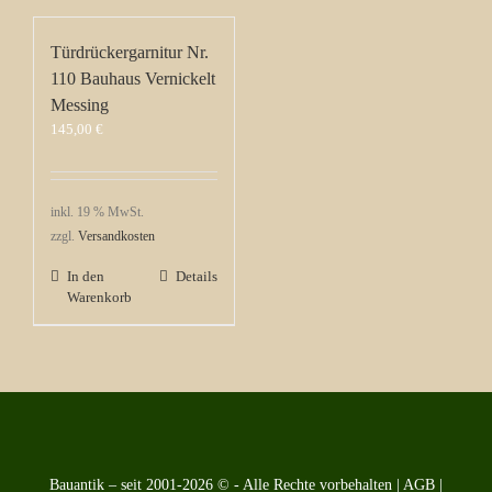
Türdrückergarnitur Nr.
110 Bauhaus Vernickelt
Messing
145,00
€
inkl. 19 % MwSt.
zzgl.
Versandkosten
In den
Details
Warenkorb
Bauantik – seit 2001-2026 © - Alle Rechte vorbehalten |
AGB
|