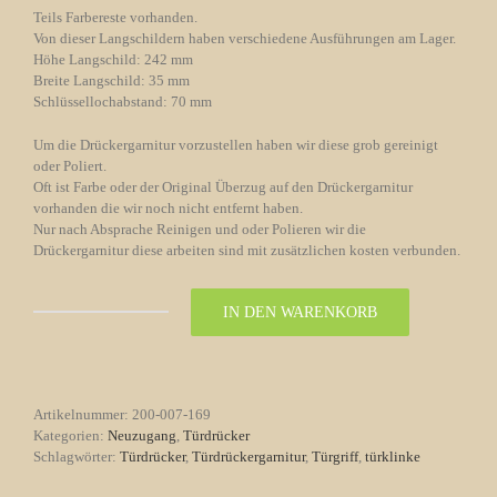
Teils Farbereste vorhanden.
Von dieser Langschildern haben verschiedene Ausführungen am Lager.
Höhe Langschild: 242 mm
Breite Langschild: 35 mm
Schlüssellochabstand: 70 mm
Um die Drückergarnitur vorzustellen haben wir diese grob gereinigt
oder Poliert.
Oft ist Farbe oder der Original Überzug auf den Drückergarnitur
vorhanden die wir noch nicht entfernt haben.
Nur nach Absprache Reinigen und oder Polieren wir die
Drückergarnitur diese arbeiten sind mit zusätzlichen kosten verbunden.
IN DEN WARENKORB
Türdrückergarnitur
Nr.
169
Langschildern
Menge
Artikelnummer:
200-007-169
Kategorien:
Neuzugang
,
Türdrücker
Schlagwörter:
Türdrücker
,
Türdrückergarnitur
,
Türgriff
,
türklinke