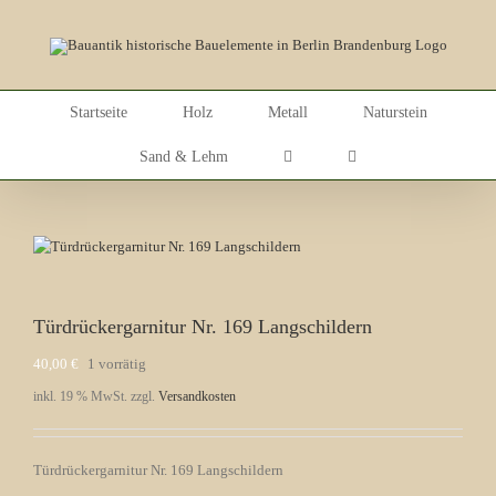
Skip
to
content
Startseite
Holz
Metall
Naturstein
Sand & Lehm
Türdrückergarnitur Nr. 169 Langschildern
40,00
€
1 vorrätig
inkl. 19 % MwSt.
zzgl.
Versandkosten
Türdrückergarnitur Nr. 169 Langschildern