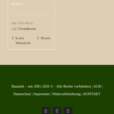
85,00
€
inkl. 19 % MwSt.
zzgl.
Versandkosten
In den
Details
Warenkorb
Bauantik – seit 2001-2026 © - Alle Rechte vorbehalten |
AGB
|
Datenschutz
|
Impressum
|
Widerrufsbelehrung
|
KONTAKT
Pinterest
Facebook
Instagram