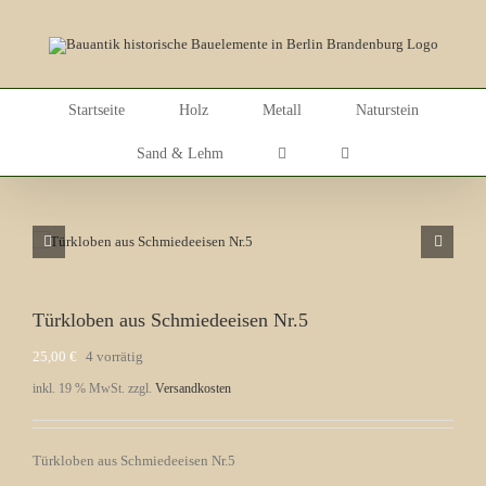
Skip
to
content
Startseite
Holz
Metall
Naturstein
Sand & Lehm
Türkloben aus Schmiedeeisen Nr.5
25,00
€
4 vorrätig
inkl. 19 % MwSt.
zzgl.
Versandkosten
Türkloben aus Schmiedeeisen Nr.5