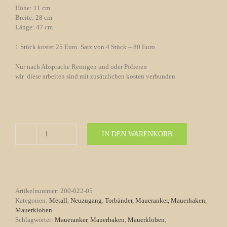
Höhe: 11 cm
Breite: 28 cm
Länge: 47 cm
1 Stück kostet 25 Euro. Satz von 4 Stück – 80 Euro
Nur nach Absprache Reinigen und oder Polieren
wir diese arbeiten sind mit zusätzlichen kosten verbunden
IN DEN WARENKORB
Türkloben
aus
Schmiedeeisen
Nr.5
Menge
Artikelnummer:
200-022-05
Kategorien:
Metall
,
Neuzugang
,
Torbänder, Maueranker, Mauerhaken,
Mauerkloben
Schlagwörter:
Maueranker
,
Mauerhaken
,
Mauerkloben
,