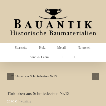
Skip
to
content
Startseite
Holz
Metall
Naturstein
Sand & Lehm
Türkloben aus Schmiedeeisen Nr.13
20,00
€
4 vorrätig